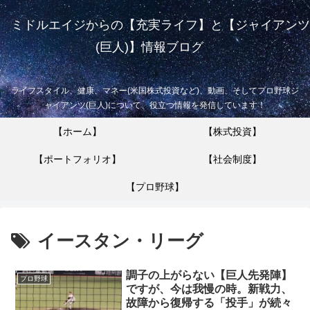
ミドルエイジからの【充実ライフ】と【ジャイアンツ
(巨人)】情報ブログ
ライフスタイル、健康、マネー(米国株式投資など)、動画、そしてプロ野球ジ
ャイアンツ(巨人)について、役立つ情報を発信しています！
【ホーム】
【株式投資】
【ポートフォリオ】
【社会制度】
【プロ野球】
イースタン・リーグ
調子の上がらない【巨人先発陣】
プロ野球
ですが、今は我慢の時。新戦力、
故障から復帰する「投手」が続々