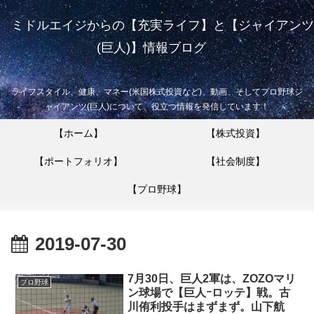
ミドルエイジからの【充実ライフ】と【ジャイアンツ
(巨人)】情報ブログ
ライフスタイル、健康、マネー(米国株式投資など)、動画、そしてプロ野球ジ
ャイアンツ(巨人)について、役立つ情報を発信しています！
【ホーム】
【株式投資】
【ポートフォリオ】
【社会制度】
【プロ野球】
2019-07-30
7月30日、巨人2軍は、ZOZOマリ
プロ野球
ン球場で【巨人ｰロッテ】戦。古
川侑利投手はまずまず。山下航