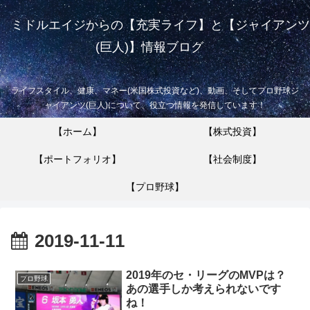
ミドルエイジからの【充実ライフ】と【ジャイアンツ
(巨人)】情報ブログ
ライフスタイル、健康、マネー(米国株式投資など)、動画、そしてプロ野球ジ
ャイアンツ(巨人)について、役立つ情報を発信しています！
【ホーム】
【株式投資】
【ポートフォリオ】
【社会制度】
【プロ野球】
2019-11-11
2019年のセ・リーグのMVPは？
プロ野球
あの選手しか考えられないです
ね！