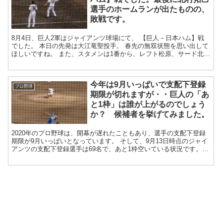
選手のホームランが出たものの、
敗戦です。
8月4日、巨人2軍はジャイアンツ球場にて、 【巨人－日本ハム】戦
でした。 本日の先発は大江竜聖投手。 春先の無双状態を思い出して
ほしいですね。 また、スタメンは1番から、レフト松原、サード北
村、ライト陽、ファースト中...
今年は9月いっぱいで支配下登録
プロ野球
期限が切れますが・・巨人の「あ
と1枠」は誰が上がるのでしょう
か？ 候補者を挙げてみました。
2020年のプロ野球は、開幕が遅れたこともあり、選手の支配下登録
期限が9月いっぱいとなっています。 そして、9月13日時点のジャイ
アンツの支配下登録選手は69名で、あと1枠空いている状況です。
あと1枠をどうするかは不透明とは言...