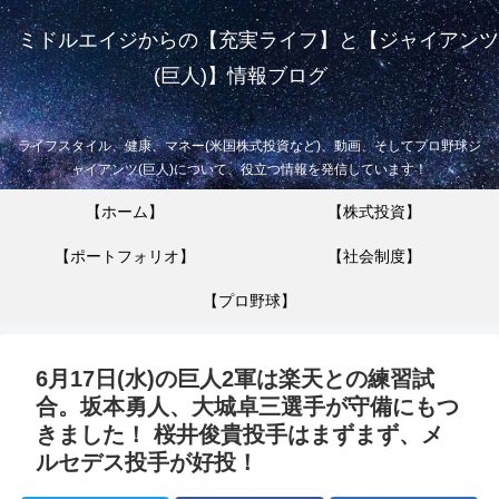
ミドルエイジからの【充実ライフ】と【ジャイアンツ
(巨人)】情報ブログ
ライフスタイル、健康、マネー(米国株式投資など)、動画、そしてプロ野球ジ
ャイアンツ(巨人)について、役立つ情報を発信しています！
【ホーム】
【株式投資】
【ポートフォリオ】
【社会制度】
【プロ野球】
6月17日(水)の巨人2軍は楽天との練習試
合。坂本勇人、大城卓三選手が守備にもつ
きました！ 桜井俊貴投手はまずまず、メ
ルセデス投手が好投！