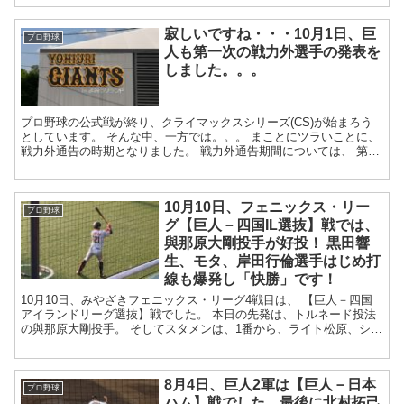
寂しいですね・・・10月1日、巨
プロ野球
人も第一次の戦力外選手の発表を
しました。。。
プロ野球の公式戦が終り、クライマックスシリーズ(CS)が始まろう
としています。 そんな中、一方では。。。 まことにツラいことに、
戦力外通告の時期となりました。 戦力外通告期間については、 第一
次通告期間が、10月1日...
10月10日、フェニックス・リー
プロ野球
グ【巨人－四国IL選抜】戦では、
與那原大剛投手が好投！ 黒田響
生、モタ、岸田行倫選手はじめ打
線も爆発し「快勝」です！
10月10日、みやざきフェニックス・リーグ4戦目は、 【巨人－四国
アイランドリーグ選抜】戦でした。 本日の先発は、トルネード投法
の與那原大剛投手。 そしてスタメンは、1番から、ライト松原、ショ
ート湯浅、ファースト山下航汰、...
8月4日、巨人2軍は【巨人－日本
プロ野球
ハム】戦でした。最後に北村拓己