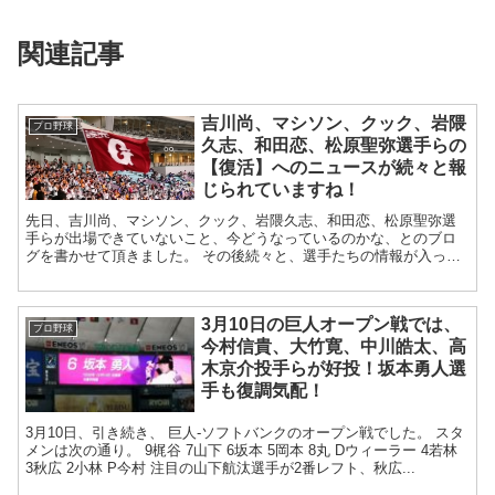
関連記事
吉川尚、マシソン、クック、岩隈
プロ野球
久志、和田恋、松原聖弥選手らの
【復活】へのニュースが続々と報
じられていますね！
先日、吉川尚、マシソン、クック、岩隈久志、和田恋、松原聖弥選
手らが出場できていないこと、今どうなっているのかな、とのブロ
グを書かせて頂きました。 その後続々と、選手たちの情報が入って
きましたので、ご紹介します。 ...
3月10日の巨人オープン戦では、
プロ野球
今村信貴、大竹寛、中川皓太、高
木京介投手らが好投！坂本勇人選
手も復調気配！
3月10日、引き続き、 巨人‐ソフトバンクのオープン戦でした。 スタ
メンは次の通り。 9梶谷 7山下 6坂本 5岡本 8丸 Dウィーラー 4若林
3秋広 2小林 P今村 注目の山下航汰選手が2番レフト、秋広...