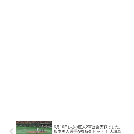
6月16日(火)の巨人2軍は楽天戦でした。
坂本勇人選手が復帰即ヒット！ 大城卓