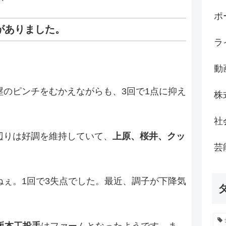
ポ
がありました。
ラ
。
動
塁のピンチをむかえながらも、3回で1点に抑え
株
。
社
辺りは好調を維持していて、
上原、桜井、クッ
芸
ねぇ。1回で3失点でした。最近、調子が下降気