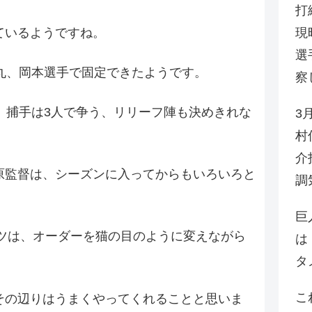
打
ているようですね。
現
選
丸、岡本選手で固定できたようです。
察
、捕手は3人で争う、リリーフ陣も決めきれな
3
村
介
原監督は、シーズンに入ってからもいろいろと
調
巨
ンツは、オーダーを猫の目のように変えながら
は
タ
こ
その辺りはうまくやってくれることと思いま