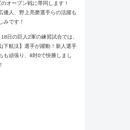
軍のオープン戦に帯同します！
広優人、野上亮磨選手らの活躍も
しみです！
月18日の巨人2軍の練習試合では、
山下航汰】選手が躍動！新人選手
ちも頑張り、8対0で快勝しまし
！