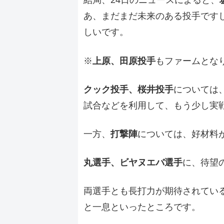
結局、24日のニュースによると、
あ、まだまだ未来のある投手です
しいです。
※
上原、田原投手
もファームとな
クック投手、桜井投手
については
試合などを利用して、もう少し実
一方、
打撃陣
については、好材料
丸選手、ビヤヌエバ選手
に、待望
両選手とも長打力が期待されてい
と一息といったところです。