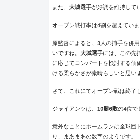
また、
大城選手
が好調を維持して
オープン戦打率は4割を超えていま
原監督によると、3人の捕手を併
いですね。
大城選手
には、この先
に応じてコンバートを検討する価
ける柔らかさが素晴らしいと思い
さて、これにてオープン戦は終了
ジャイアンツは、
10勝6敗
の4位で
意外なことにホームランは全球団ト
り、まあまあの数字のようです。