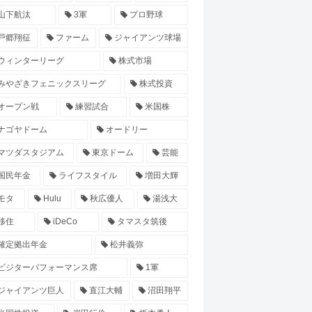
山下航汰
3軍
プロ野球
戸郷翔征
ファーム
ジャイアンツ球場
ウィンターリーグ
株式市場
みやざきフェニックスリーグ
株式投資
オープン戦
練習試合
米国株
ナゴヤドーム
オードリー
マツダスタジアム
東京ドーム
芸能
国民年金
ライフスタイル
増田大輝
モタ
Hulu
秋広優人
湯浅大
移住
iDeCo
タマスタ筑後
確定拠出年金
松井義弥
ビジターパフォーマンス席
1軍
ジャイアンツ巨人
直江大輔
沼田翔平