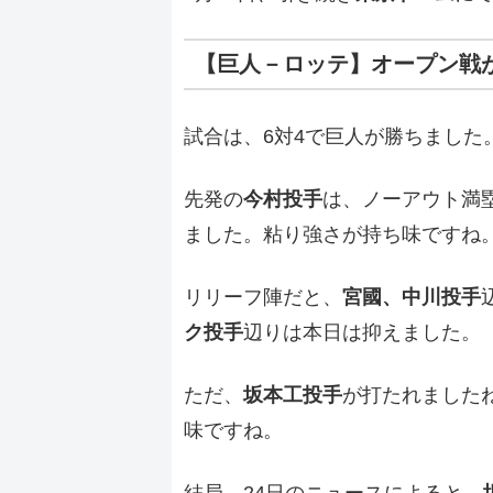
【巨人－ロッテ】オープン戦
試合は、6対4で巨人が勝ちました
先発の
今村投手
は、ノーアウト満
ました。粘り強さが持ち味ですね
リリーフ陣だと、
宮國、中川投手
ク投手
辺りは本日は抑えました。
ただ、
坂本工投手
が打たれました
味ですね。