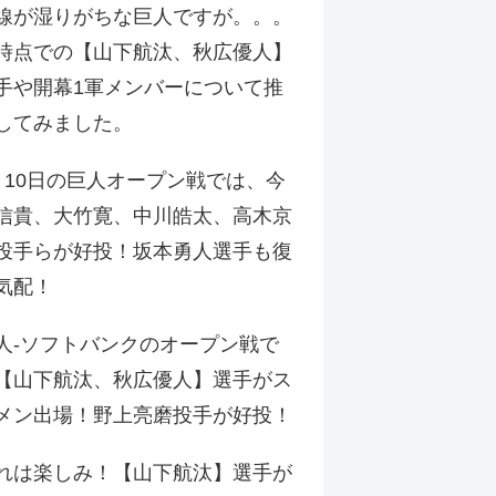
線が湿りがちな巨人ですが。。。
時点での【山下航汰、秋広優人】
手や開幕1軍メンバーについて推
してみました。
月10日の巨人オープン戦では、今
信貴、大竹寛、中川皓太、高木京
投手らが好投！坂本勇人選手も復
気配！
人-ソフトバンクのオープン戦で
【山下航汰、秋広優人】選手がス
メン出場！野上亮磨投手が好投！
れは楽しみ！【山下航汰】選手が