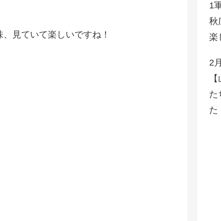
1
秋
味、見ていて楽しいですね！
楽
2
【
た
た