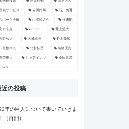
米国株投資
岸田行倫
坂本勇人
動画サービス
吉川尚輝
石川慎吾
スポーツ全般
山瀬慎之介
横川凱
高木京介
パーラ
井上温大
菅野智之
大城卓三
野上亮磨
八百板卓丸
北村拓己
高橋優貴
堀岡隼人
じゃアインツ
桑田真澄
DAZN
最近の投稿
023年の巨人について書いていきま
！（再開）