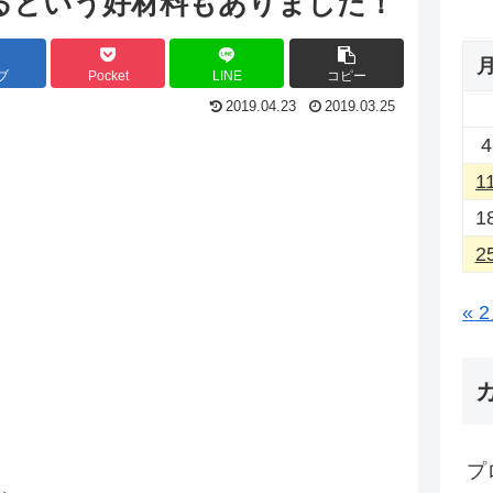
るという好材料もありました！
ブ
Pocket
LINE
コピー
2019.04.23
2019.03.25
4
1
1
2
« 
プ
て、