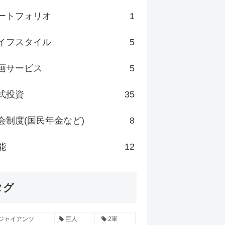
ートフォリオ
1
イフスタイル
5
画サービス
5
式投資
35
会制度(国民年金など)
8
能
12
タグ
ジャイアンツ
巨人
2軍