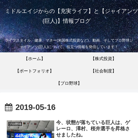
ミドルエイジからの【充実ライフ】と【ジャイアンツ
(巨人)】情報ブログ
ライフスタイル、健康、マネー(米国株式投資など)、動画、そしてプロ野球ジ
ャイアンツ(巨人)について、役立つ情報を発信しています！
【ホーム】
【株式投資】
【ポートフォリオ】
【社会制度】
【プロ野球】
2019-05-16
今、状態が落ちている巨人は、ゲ
プロ野球
レーロ、澤村、桜井選手を昇格さ
せましたね。