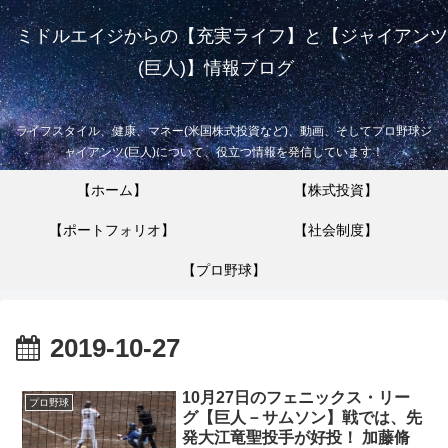
ミドルエイジからの【充実ライフ】と【ジャイアンツ
(巨人)】情報ブログ
ライフスタイル、健康、マネー(米国株式投資など)、動画、そしてプロ野球ジ
ャイアンツ(巨人)について、役立つ情報を発信しています！
【ホーム】
【株式投資】
【ポートフォリオ】
【社会制度】
【プロ野球】
2019-10-27
10月27日のフェニックス・リー
プロ野球
グ【巨人－サムソン】戦では、先
発大江竜聖投手が好投！ 加藤脩