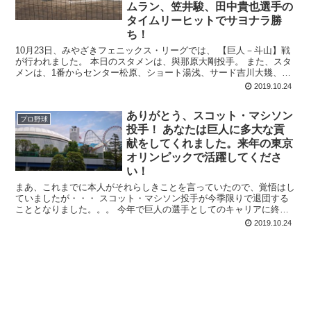
ムラン、笠井駿、田中貴也選手の
タイムリーヒットでサヨナラ勝
ち！
10月23日、みやざきフェニックス・リーグでは、 【巨人－斗山】戦
が行われました。 本日のスタメンは、與那原大剛投手。 また、スタ
メンは、1番からセンター松原、ショート湯浅、サード吉川大幾、フ
ァースト加藤、ライトモタ、DH...
2019.10.24
ありがとう、スコット・マシソン
プロ野球
投手！ あなたは巨人に多大な貢
献をしてくれました。来年の東京
オリンピックで活躍してくださ
い！
まあ、これまでに本人がそれらしきことを言っていたので、覚悟はし
ていましたが・・・ スコット・マシソン投手が今季限りで退団する
こととなりました。。。 今年で巨人の選手としてのキャリアに終止
符を打ち、来年の東京オリンピックに...
2019.10.24