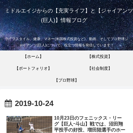
ミドルエイジからの【充実ライフ】と【ジャイアンツ
(巨人)】情報ブログ
ライフスタイル、健康、マネー(米国株式投資など)、動画、そしてプロ野球ジ
ャイアンツ(巨人)について、役立つ情報を発信しています！
【ホーム】
【株式投資】
【ポートフォリオ】
【社会制度】
【プロ野球】
2019-10-24
10月23日のフェニックス・リー
プロ野球
グ【巨人ｰ斗山】戦では、沼田翔
平投手の好投、増田陸選手のホー