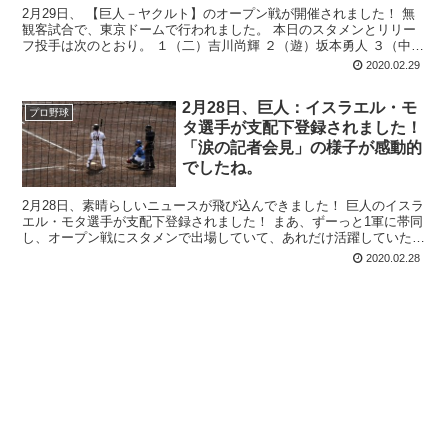
2月29日、 【巨人－ヤクルト】のオープン戦が開催されました！ 無
観客試合で、東京ドームで行われました。 本日のスタメンとリリー
フ投手は次のとおり。 １（二）吉川尚輝 ２（遊）坂本勇人 ３（中）
丸佳浩 ４（三）...
2020.02.29
2月28日、巨人：イスラエル・モ
プロ野球
タ選手が支配下登録されました！
「涙の記者会見」の様子が感動的
でしたね。
2月28日、素晴らしいニュースが飛び込んできました！ 巨人のイスラ
エル・モタ選手が支配下登録されました！ まあ、ずーっと1軍に帯同
し、オープン戦にスタメンで出場していて、あれだけ活躍していたの
で。時間の問題だとは思ってい...
2020.02.28