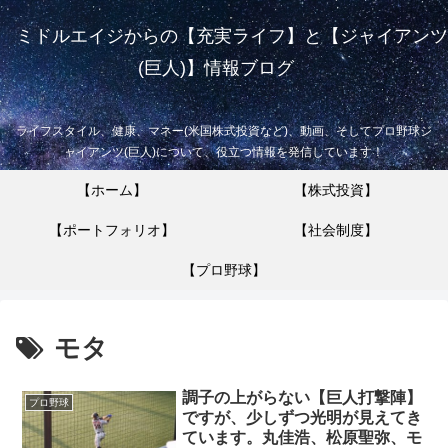
ミドルエイジからの【充実ライフ】と【ジャイアンツ
(巨人)】情報ブログ
ライフスタイル、健康、マネー(米国株式投資など)、動画、そしてプロ野球ジ
ャイアンツ(巨人)について、役立つ情報を発信しています！
【ホーム】
【株式投資】
【ポートフォリオ】
【社会制度】
【プロ野球】
モタ
調子の上がらない【巨人打撃陣】
プロ野球
ですが、少しずつ光明が見えてき
ています。丸佳浩、松原聖弥、モ