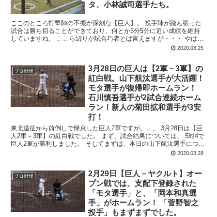
タ、小林誠司選手たち。
ここのところ打撃陣の不振が深刻な【巨人】。 投手陣が踏ん張った
試合は勝ち切ることができており、何とか5分5分に近い成績を維持
していますね。 ここら辺りが試合巧者とは言えますが・・・ やはり
打撃陣の不振が深刻です。 坂本勇人、...
2020.08.25
3月28日の巨人は【2軍－3軍】の
プロ野球
紅白戦。山下航汰選手が大活躍！
モタ選手が復帰即ホームラン！
石川慎吾選手が2試合連続ホーム
ラン！新人の菊田拡和選手が3安
打！
東北遠征から前倒しで帰京した巨人2軍ですが。。。 3月28日は【巨
人2軍－3軍】の紅白戦でした。 まず、試合結果については、 5対4で
巨人2軍が勝利しました。 そしてまずは、本日の山下航汰選手につい
て。 何と、...
2020.03.28
2月29日【巨人－ヤクルト】オー
プロ野球
プン戦では、支配下登録された
「モタ選手」と、「岡本和真選
手」がホームラン！ 「菅野智之
投手」もまずまずでした。