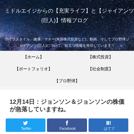
ミドルエイジからの【充実ライフ】と【ジャイアンツ
(巨人)】情報ブログ
ライフスタイル、健康、マネー(米国株式投資など)、動画、そしてプロ野球ジ
ャイアンツ(巨人)について、役立つ情報を発信しています！
【ホーム】
【株式投資】
【ポートフォリオ】
【社会制度】
【プロ野球】
12月14日：ジョンソン＆ジョンソンの株価
が急落していますね。
Twitter
Facebook
はてブ