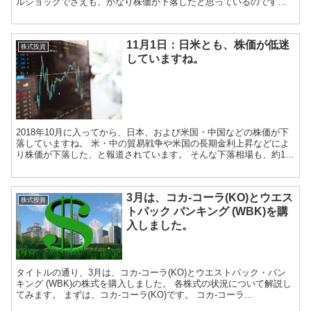
ルショックでさえも、かなり株価が下落したと思っているのです
が、これを超える下落があり得るというこ...
11月1日：日米とも、株価が低迷
株式投資
していますね。
2018年10月に入ってから、日本、および米国・中国などの株価が下
落していますね。 米・中の貿易戦争や米国の長期金利上昇などによ
り株価が下落した、と報道されています。 そんな下落相場も、約1ヶ
月経った10月25日くらいに底を打ち...
3月は、コカ-コーラ(KO)とウエス
株式投資
トパック バンキング (WBK)を購
入しました。
タイトルの通り、3月は、コカ-コーラ(KO)とウエストパック・バン
キング (WBK)の株式を購入しました。 各株式の状況について解説し
てみます。 まずは、コカ-コーラ(KO)です。 コカ-コーラ...