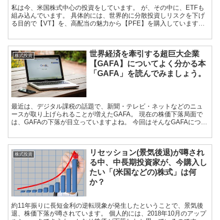
私は今、米国株式中心の投資をしています。 が、その中に、ETFも
組み込んでいます。 具体的には、世界的に分散投資しリスクを下げ
る目的で【VT】を、高配当の魅力から【PFE】を購入しています。
ただ、PFEについては、組み入...
世界経済を牽引する超巨大企業
株式投資
【GAFA】についてよく分かる本
「GAFA」を読んでみましょう。
最近は、デジタル課税の話題で、新聞・テレビ・ネットなどのニュ
ースが取り上げられることが増えたGAFA。 現在の株価下落局面で
は、GAFAの下落が目立っていますよね。 今回はそんなGAFAについ
て取り上げてみま...
リセッション(景気後退)が噂され
株式投資
る中、中長期投資家が、今購入し
たい「(米国などの)株式」は何
か？
約11年振りに長短金利の逆転現象が発生したということで、景気後
退、株価下落が噂されています。 個人的には、2018年10月のアップ