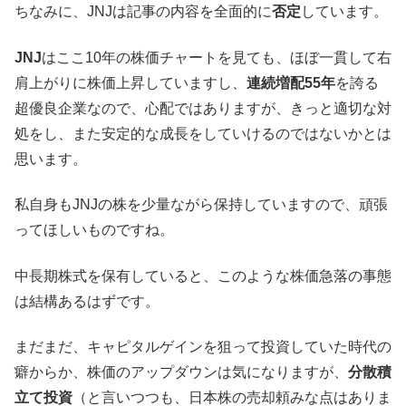
ちなみに、JNJは記事の内容を全面的に
否定
しています。
JNJ
はここ10年の株価チャートを見ても、ほぼ一貫して右
肩上がりに株価上昇していますし、
連続増配55年
を誇る
超優良企業なので、心配ではありますが、きっと適切な対
処をし、また安定的な成長をしていけるのではないかとは
思います。
私自身もJNJの株を少量ながら保持していますので、頑張
ってほしいものですね。
中長期株式を保有していると、このような株価急落の事態
は結構あるはずです。
まだまだ、キャピタルゲインを狙って投資していた時代の
癖からか、株価のアップダウンは気になりますが、
分散積
立て投資
（と言いつつも、日本株の売却頼みな点はありま