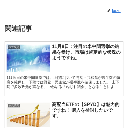
kazu
関連記事
11月8日：注目の米中間選挙の結
株式投資
果を受け、市場は肯定的な状況の
ようですね。
11月6日の米中間選挙では、上院において与党・共和党が過半数の議
席を確保し、下院では野党・民主党が過半数を確保しました。 上下
院で多数政党が異なる、いわゆる「ねじれ議会」となることによ
り、与党からの議案が通りにくくなったり、トランプ大...
高配当ETFの【SPYD】は魅力的
株式投資
ですね！ 購入を検討したいで
す。