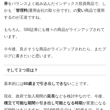
券
をバランスよく組み込んだインデックス投資商品で、し
かも「
管理料
(運用会社の取り分です)」の
安い
商品で運用
するのが王道ですね。
もちろん、SBI証券にも種々の商品がラインアップされて
います。
※今後、良さそうな商品がラインアップされたら、またブ
ログに書きたいと思います。
そして２つ目は？
基本的には
60歳まで引き出しできない
ことです。
現在、政府で加入期間の
延長
などを検討中なので、今後、
積立て可能な期間
や
引き出し可能となる時期
が変更になる
可能性はありますが、2018年時点では「60歳まで」引き