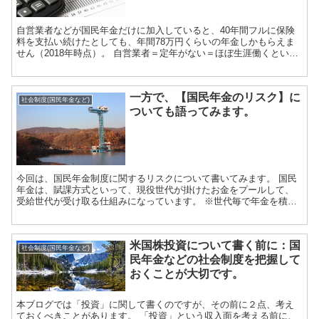
自営業者などが国民年金だけに加入していると、40年間フルに保険
料を支払い続けたとしても、年間78万円くらいの年金しかもらえま
せん（2018年時点）。 自営業者＝定年がない＝ほぼ生涯働くという
想定なので、このような低い年金額にな...
一方で、【国民年金のリスク】に
社会制度(国民年金など)
ついても語ってみます。
今回は、国民年金制度に関するリスクについて書いてみます。 国民
年金は、賦課方式といって、現役世代が掛けたお金をプールして、
受給世代が受け取る仕組みになっています。 ※世代毎で年金を積立
て、受取るような年金制度の方がよい、との声も...
米国株投資について書く前に：国
社会制度(国民年金など)
民年金などの社会制度を把握して
おくことが大切です。
本ブログでは「投資」に関して書くのですが、その前に２点、考え
ておくべきことがあります。 「投資」という収入面を考える前に、