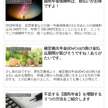
国民年金保険料は、前払いがお得
社会制度(国民年金など)
ですよ！
2018年現在、自営業者などの第一号被保険者の1か月あたりの保険料
は16,340円です。年間で 196,080円支払うことになります。 ところ
でこの保険料ですが、様々な前払い方法があり、前払い方法によっ
て支払う保険料が安くなる...
確定拠出年金(iDeCo)の掛け金払
社会制度(国民年金など)
込期間が延びそうですね！ありが
たいです。
少し前の話ですが、厚生労働省より、確定拠出年金(iDeCo)の掛け金
を払い込める期間を、60歳上限から65歳上限に引き上げる方向で検
討する、との記事がありました。 60歳を超えても働く人が増えてき
ており、掛け金を支払える人も増...
不足する【国民年金】を増額する
社会制度(国民年金など)
２つの方法をご紹介します