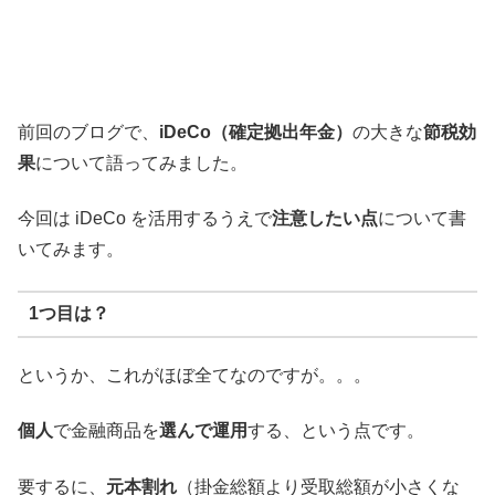
前回のブログで、
iDeCo（確定拠出年金）
の大きな
節税効
果
について語ってみました。
今回は iDeCo を活用するうえで
注意したい点
について書
いてみます。
1つ目は？
というか、これがほぼ全てなのですが。。。
個人
で金融商品を
選んで運用
する、という点です。
要するに、
元本割れ
（掛金総額より受取総額が小さくな