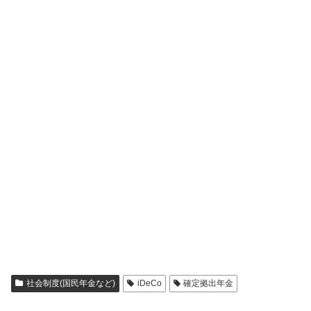
社会制度(国民年金など)
iDeCo
確定拠出年金