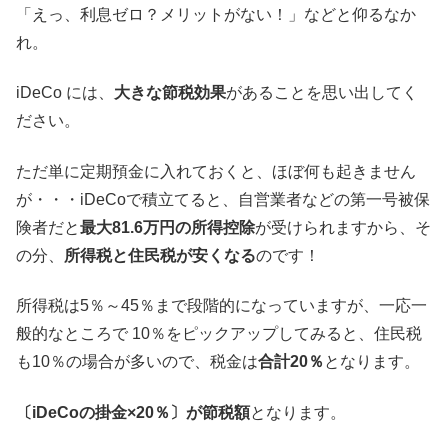
「えっ、利息ゼロ？メリットがない！」などと仰るなか
れ。
iDeCo には、
大きな節税効果
があることを思い出してく
ださい。
ただ単に定期預金に入れておくと、ほぼ何も起きません
が・・・iDeCoで積立てると、自営業者などの第一号被保
険者だと
最大81.6万円の所得控除
が受けられますから、そ
の分、
所得税と住民税が安くなる
のです！
所得税は5％～45％まで段階的になっていますが、一応一
般的なところで 10％をピックアップしてみると、住民税
も10％の場合が多いので、税金は
合計20％
となります。
〔iDeCoの掛金×20％〕が節税額
となります。