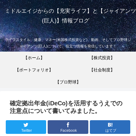
ミドルエイジからの【充実ライフ】と【ジャイアンツ
(巨人)】情報ブログ
ライフスタイル、健康、マネー(米国株式投資など)、動画、そしてプロ野球ジ
ャイアンツ(巨人)について、役立つ情報を発信しています！
【ホーム】
【株式投資】
【ポートフォリオ】
【社会制度】
【プロ野球】
確定拠出年金(iDeCo)を活用するうえでの
注意点について書いてみました。
Twitter
Facebook
はてブ