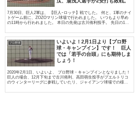
汰、湯浅大選手が2安打も敗戦。
7月30日、巨人2軍は、 【巨人ｰロッテ】戦でした。 何と、1軍のナイ
トゲーム前に、ZOZOマリン球場で行われました。 いつもより早め
の11時から行われました。 本日の先発は古川侑利投手。 先日の1軍
登...
いよいよ！2月1日より【プロ野
プロ野球
球・キャンプイン】です！ 巨人
では「若手の台頭」にも期待しま
しょう！
2020年2月1日、いよいよ、 プロ野球・キャンプインとなりました！
巨人の場合、12月下旬まで古川侑利、高田萌生投手がプエルトリコ
のウィンターリーグに参戦していたリ、ジャイアンツ球場での様子
が伝えられていました（12月、1月と...