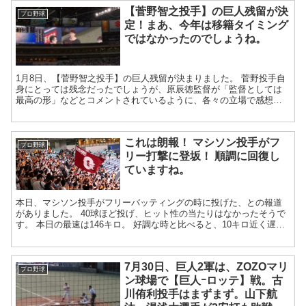
【菅野智之投手】の巨人残留が決
プロ野球
定！まあ、今年は移籍タイミング
ではなかったのでしょうね。
1月8日、【菅野智之投手】の巨人残留が決まりました。 菅野投手自
身にとっては残念だったでしょうが、原辰徳監督が「監督としては
最高の形」などとコメントされているように、各々の立場で感想は
異なるでしょうね。 まあ今年のMLB...
これは朗報！ マシソン投手がフ
プロ野球
リー打撃に登坂！ 順調に回復し
ていますね。
本日、マシソン投手がフリーバッティングの時に投げた、との報道
がありました。 40球ほど投げ、ヒット性の当たりはなかったそうで
す。 本日の最速は146キロ。 好調な時と比べると、10キロ近く遅い
かもしれませんが、まあ、本日は...
7月30日、巨人2軍は、ZOZOマリ
プロ野球
ン球場で【巨人ｰロッテ】戦。古
川侑利投手はまずまず。山下航