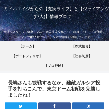
ミドルエイジからの【充実ライフ】と【ジャイアンツ
(巨人)】情報ブログ
ライフスタイル、健康、マネー(米国株式投資など)、動画、そしてプロ野球ジ
ャイアンツ(巨人)について、役立つ情報を発信しています！
【ホーム】
【株式投資】
【ポートフォリオ】
【社会制度】
【プロ野球】
長嶋さんも観戦するなか、難敵ガルシア投
手を打ちこんで、東京ドーム初戦を完勝し
ましたね！