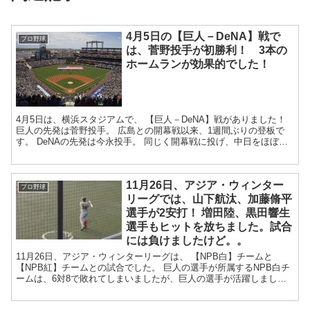
4月5日の【巨人－DeNA】戦で
プロ野球
は、菅野投手が初勝利！ 3本の
ホームランが効果的でした！
4月5日は、横浜スタジアムで、 【巨人－DeNA】戦がありました！
巨人の先発は菅野投手。 広島との開幕戦以来、1週間ぶりの登板で
す。 DeNAの先発は今永投手。 同じく開幕戦に投げ、中日をほぼ完
全に抑えました...
11月26日、アジア・ウィンター
プロ野球
リーグでは、山下航汰、加藤脩平
選手が2安打！ 増田陸、黒田響生
選手もヒットを放ちました。試合
には負けましたけど。。
11月26日、アジア・ウィンターリーグは、 【NPB白】チームと
【NPB紅】チームとの試合でした。 巨人の選手が所属するNPB白チ
ームは、6対8で敗れてしまいましたが、巨人の選手が活躍しまし
た！ まずは。 3番ライト...