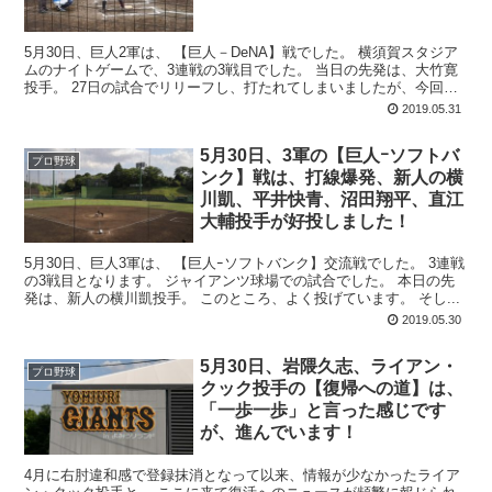
5月30日、巨人2軍は、 【巨人－DeNA】戦でした。 横須賀スタジア
ムのナイトゲームで、3連戦の3戦目でした。 当日の先発は、大竹寛
投手。 27日の試合でリリーフし、打たれてしまいましたが、今回は
先発しましたね。 ...
2019.05.31
5月30日、3軍の【巨人ｰソフトバ
プロ野球
ンク】戦は、打線爆発、新人の横
川凱、平井快青、沼田翔平、直江
大輔投手が好投しました！
5月30日、巨人3軍は、 【巨人ｰソフトバンク】交流戦でした。 3連戦
の3戦目となります。 ジャイアンツ球場での試合でした。 本日の先
発は、新人の横川凱投手。 このところ、よく投げています。 そし...
2019.05.30
5月30日、岩隈久志、ライアン・
プロ野球
クック投手の【復帰への道】は、
「一歩一歩」と言った感じです
が、進んでいます！
4月に右肘違和感で登録抹消となって以来、情報が少なかったライア