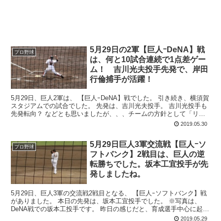
5月29日の2軍【巨人ｰDeNA】戦
プロ野球
は、何と10試合連続で1点差ゲー
ム！ 吉川光夫投手先発で、岸田
行倫捕手が活躍！
5月29日、巨人2軍は、 【巨人ｰDeNA】戦でした。 引き続き、横須賀
スタジアムでの試合でした。 先発は、吉川光夫投手。 吉川光投手も
先発転向？ などとも思いましたが、、、チームの方針として「リリ
ーフ陣も先発...
2019.05.30
5月29日巨人3軍交流戦【巨人ｰソ
プロ野球
フトバンク】2戦目は、巨人の逆
転勝ちでした。坂本工宜投手が先
発しましたね。
5月29日、巨人3軍の交流戦2戦目となる、 【巨人ｰソフトバンク】戦
がありました。 本日の先発は、坂本工宜投手でした。 ※写真は、
DeNA戦での坂本工投手です。 昨日の感じだと、育成選手中心に起用
する...
2019.05.29