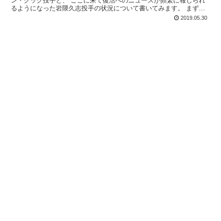
ン・クック投手と、 ここに来て復活へのニュースが頻繁に報じられ
るようになった岩隈久志投手の状況について書いてみます。 まず、
クック投手について 右肘リハ...
2019.05.30