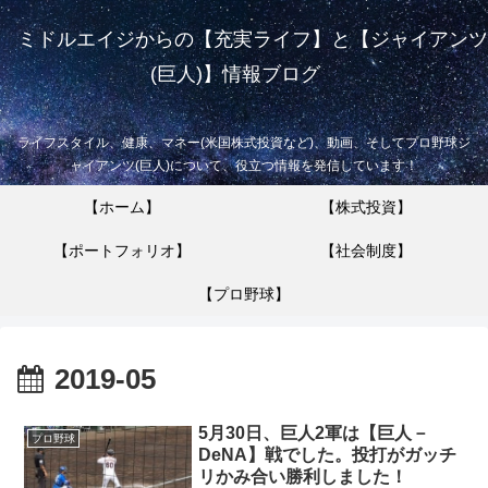
ミドルエイジからの【充実ライフ】と【ジャイアンツ
(巨人)】情報ブログ
ライフスタイル、健康、マネー(米国株式投資など)、動画、そしてプロ野球ジ
ャイアンツ(巨人)について、役立つ情報を発信しています！
【ホーム】
【株式投資】
【ポートフォリオ】
【社会制度】
【プロ野球】
2019-05
5月30日、巨人2軍は【巨人－
プロ野球
DeNA】戦でした。投打がガッチ
リかみ合い勝利しました！