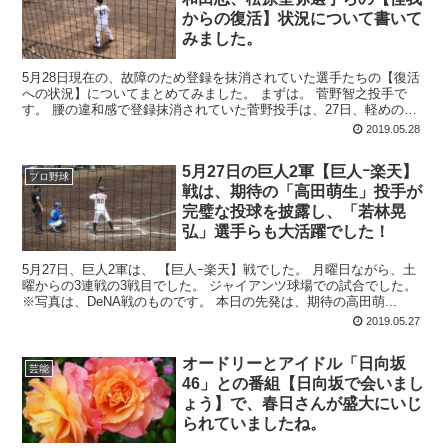
からの復活】状況について書いて
みました。
5月28日現在の、故障のため登録を抹消されていた選手たちの【復活
への状況】についてまとめてみました。 まずは。 菅野智之投手で
す。 腰の違和感で登録抹消されていた菅野投手は、27日、軽めのダ
ッシュや、約60メートルのキャッ...
2019.05.28
5月27日の巨人2軍【巨人ｰ楽天】
プロ野球
戦は、期待の「高田萌生」投手が
完璧な投球を披露し、「若林晃
弘」選手らも大活躍でした！
5月27日、巨人2軍は、 【巨人ｰ楽天】戦でした。 月曜日ながら、土
曜からの3連戦の3戦目でした。 ジャイアンツ球場での試合でした。
※写真は、DeNA戦のものです。 本日の先発は、期待の高田萌...
2019.05.27
オードリーとアイドル「日向坂
芸能
46」との番組【日向坂で会いまし
ょう】で、春日さんが盛大にいじ
られていましたね。