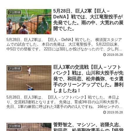
5月28日、巨人2軍【巨人－
プロ野球
DeNA】戦では、大江竜聖投手が
先発でした。雨の中、大荒れの展
開でした。
5月28日、巨人2軍は、 【巨人－DeNA】戦でした。 横須賀スタジア
ムでの試合でした。 本日の先発は、大江竜聖投手。 5月22日以来、
中5日での登板です。 22日には3回しか投げなかったので、少し判断
が難しい...
2019.05.28
巨人3軍の交流戦【巨人－ソフト
プロ野球
バンク】戦は、山川和大投手が先
発で、和田恋、松井義弥、モタ選
手のクリーンアップでした。勝利
しましたね！
5月28日、巨人3軍は、 【巨人－ソフトバンク】戦でした。 本日よ
り、交流戦3連戦となります。 先発は、育成3年目の山川和大投手。
先日、1軍の練習に呼ばれた3選手の内の1人ですね。 166センチの小
柄な身体で...
2019.05.28
菅野智之、マシソン、岩隈久志、
プロ野球
和田恋、松原聖弥選手らの【怪我