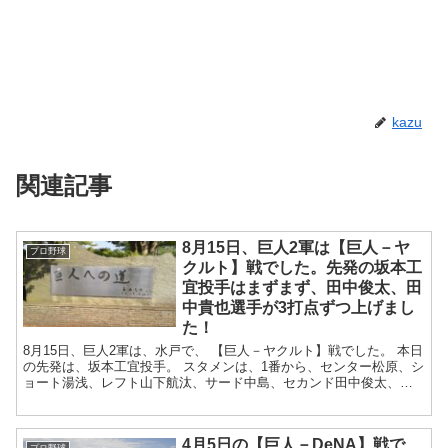
kazu
関連記事
8月15日、巨人2軍は【巨人－ヤ
プロ野球
クルト】戦でした。先発の坂本工
宜投手はまずまず、田中俊太、田
中貴也選手が3打点ずつ上げまし
た！
8月15日、巨人2軍は、水戸で、 【巨人－ヤクルト】戦でした。 本日
の先発は、坂本工宜投手。 スタメンは、1番から、センター松原、シ
ョート湯浅、レフト山下航汰、サード中島、セカンド田中俊太、ラ
イト立岡、キャッチャー岸田、フ...
4月5日の【巨人－DeNA】戦で