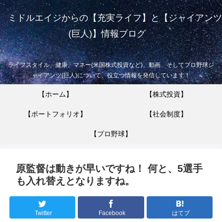
ミドルエイジからの【充実ライフ】と【ジャイアンツ
(巨人)】情報ブログ
ライフスタイル、健康、マネー(米国株式投資など)、動画、そしてプロ野球ジ
ャイアンツ(巨人)について、役立つ情報を発信しています！
【ホーム】
【株式投資】
【ポートフォリオ】
【社会制度】
【プロ野球】
原監督は動きが早いですね！ 何と、5選手
も入れ替えとなりますね。
Twitter
Facebook
はてブ