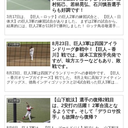
村拓己、若林晃弘、石川慎吾選手
らも好調です！
3月17日は、 【巨人－ロッテ】の巨人2軍の練習試合と、 【巨人－日
体大】の巨人3軍の練習試合がありました。 まずは2軍の試合から。
結果的には、巨人2軍が11対3で勝利しました！ ロッテ鳥谷敬選手が
出場したので随...
8月23日、巨人3軍は四国アイラ
プロ野球
ンドリーグ参戦中！【巨人－香
川】戦では、坂本工宜投手先発で
すが、味方エラーなどもあり、敗
戦です。
8月23日、巨人3軍は四国アイランドリーグへの参戦中です。 【巨人
－香川オリーブガイナーズ】戦でした。 8月上旬に高知ファイティン
グドッグス、徳島インディゴソックスと計4試合戦った巨人3軍は、
今回の遠征では香川オリーブガイナーズ...
【山下航汰】選手の復帰2戦目
プロ野球
は、2安打の活躍！ 2軍合流とな
るようです。そして「デラロサ投
手」も故障から復帰？
8月6日、巨人3軍は、 【巨人－ゴールドジム】戦でした。 山下航汰