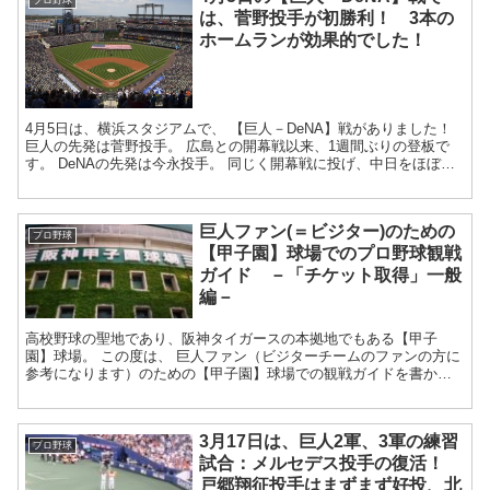
プロ野球
は、菅野投手が初勝利！ 3本の
ホームランが効果的でした！
4月5日は、横浜スタジアムで、 【巨人－DeNA】戦がありました！
巨人の先発は菅野投手。 広島との開幕戦以来、1週間ぶりの登板で
す。 DeNAの先発は今永投手。 同じく開幕戦に投げ、中日をほぼ完
全に抑えました...
巨人ファン(＝ビジター)のための
プロ野球
【甲子園】球場でのプロ野球観戦
ガイド －「チケット取得」一般
編－
高校野球の聖地であり、阪神タイガースの本拠地でもある【甲子
園】球場。 この度は、 巨人ファン（ビジターチームのファンの方に
参考になります）のための【甲子園】球場での観戦ガイドを書かせ
て頂きます。 今回は、甲子園球場での試合...
3月17日は、巨人2軍、3軍の練習
プロ野球
試合：メルセデス投手の復活！
戸郷翔征投手はまずまず好投、北