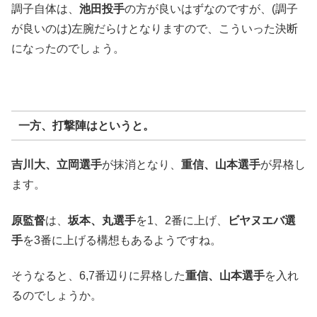
調子自体は、
池田投手
の方が良いはずなのですが、(調子
が良いのは)左腕だらけとなりますので、こういった決断
になったのでしょう。
一方、打撃陣はというと。
吉川大、立岡選手
が抹消となり、
重信、山本選手
が昇格し
ます。
原監督
は、
坂本、丸選手
を1、2番に上げ、
ビヤヌエバ選
手
を3番に上げる構想もあるようですね。
そうなると、6,7番辺りに昇格した
重信、山本選手
を入れ
るのでしょうか。