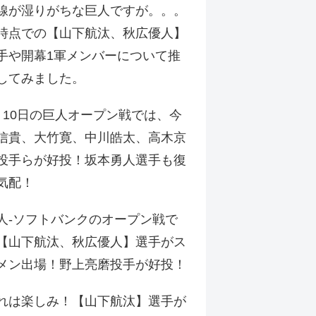
線が湿りがちな巨人ですが。。。
時点での【山下航汰、秋広優人】
手や開幕1軍メンバーについて推
してみました。
月10日の巨人オープン戦では、今
信貴、大竹寛、中川皓太、高木京
投手らが好投！坂本勇人選手も復
気配！
人-ソフトバンクのオープン戦で
【山下航汰、秋広優人】選手がス
メン出場！野上亮磨投手が好投！
れは楽しみ！【山下航汰】選手が