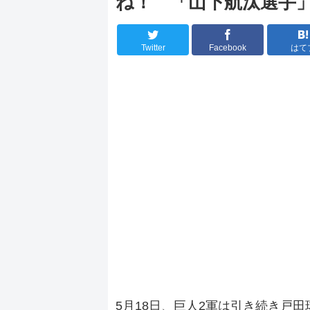
ね！ 「山下航汰選手
Twitter
Facebook
はて
5月18日、巨人2軍は引き続き戸田