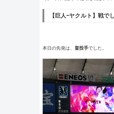
【巨人ｰヤクルト】戦で
本日の先発は、
畠投手
でした。