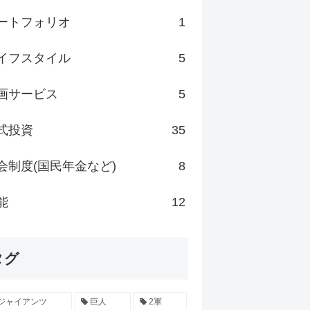
ートフォリオ
1
イフスタイル
5
画サービス
5
式投資
35
会制度(国民年金など)
8
能
12
タグ
ジャイアンツ
巨人
2軍