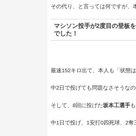
その代り、と言っては何ですが、
マシソン投手
が2度目の登板を
でした！
最速152キロ出て、本人も「状態
中2日で投げても問題なさそうな
そして、8回に投げた
坂本工選手
も
中1日で投げ、1安打0四死球、2