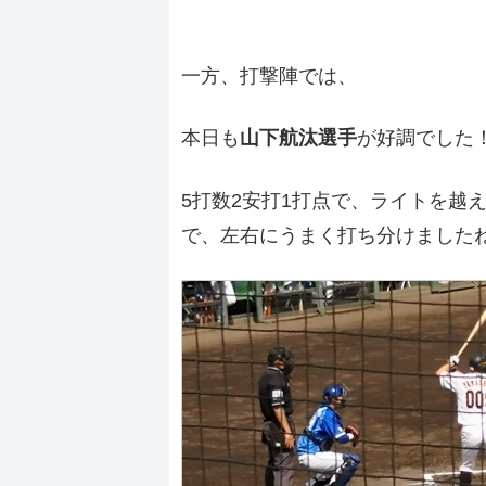
一方、打撃陣では、
本日も
山下航汰選手
が好調でした
5打数2安打1打点で、ライトを越
で、左右にうまく打ち分けました