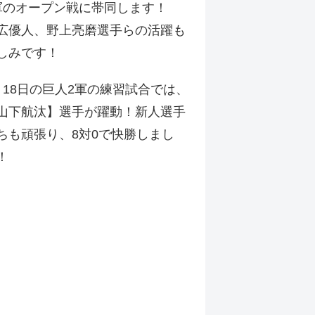
軍のオープン戦に帯同します！
広優人、野上亮磨選手らの活躍も
しみです！
月18日の巨人2軍の練習試合では、
山下航汰】選手が躍動！新人選手
ちも頑張り、8対0で快勝しまし
！