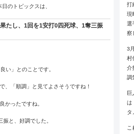
打
本日のトピックスは、
現
選
果たし、1回を1安打0四死球、1奪三振
察
3
村
介
は良い」とのことです。
調
ので、「順調」と見てよさそうですね！
巨
は
良かったですね。
タ
奪三振と、好調でした。
こ