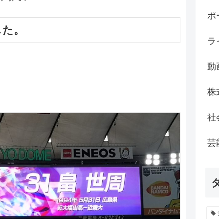
ポ
した。
ラ
動
株
社
芸