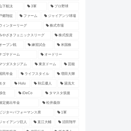
山下航汰
3軍
プロ野球
戸郷翔征
ファーム
ジャイアンツ球場
ウィンターリーグ
株式市場
みやざきフェニックスリーグ
株式投資
オープン戦
練習試合
米国株
ナゴヤドーム
オードリー
マツダスタジアム
東京ドーム
芸能
国民年金
ライフスタイル
増田大輝
モタ
Hulu
秋広優人
湯浅大
移住
iDeCo
タマスタ筑後
確定拠出年金
松井義弥
ビジターパフォーマンス席
1軍
ジャイアンツ巨人
直江大輔
沼田翔平