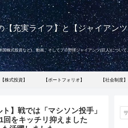
の【充実ライフ】と【ジャイアンツ(
米国株式投資など)、動画、そしてプロ野球ジャイアンツ(巨人)につい
【株式投資】
【ポートフォリオ】
【社会制度】
ルト】戦では「マシソン投手」
。1回をキッチリ抑えました