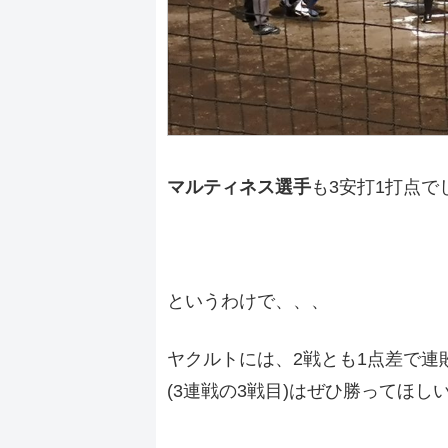
マルティネス選手
も3安打1打点で
というわけで、、、
ヤクルトには、2戦とも1点差で
(3連戦の3戦目)はぜひ勝ってほし