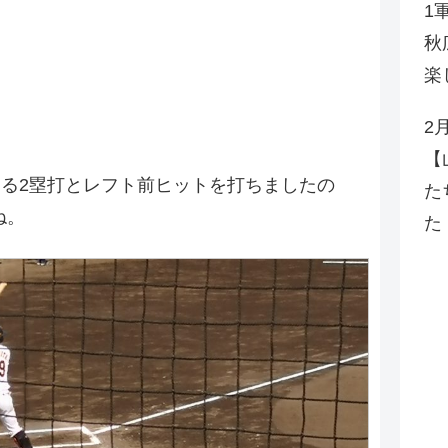
1
秋
楽
2
！
【
える2塁打とレフト前ヒットを打ちましたの
た
ね。
た