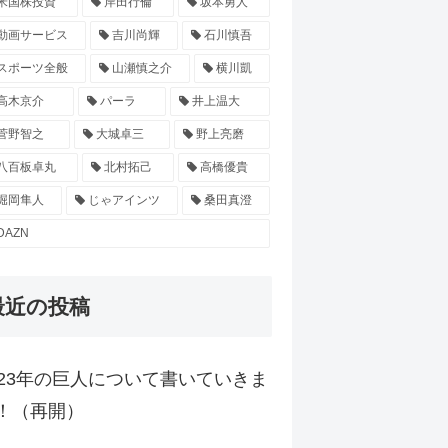
米国株投資
岸田行倫
坂本勇人
動画サービス
吉川尚輝
石川慎吾
スポーツ全般
山瀬慎之介
横川凱
高木京介
パーラ
井上温大
菅野智之
大城卓三
野上亮磨
八百板卓丸
北村拓己
高橋優貴
堀岡隼人
じゃアインツ
桑田真澄
DAZN
最近の投稿
023年の巨人について書いていきま
！（再開）