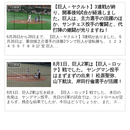
【巨人－ヤクルト】3連戦が終
プロ野球
り、開幕後9試合が経過しまし
た。巨人は、主力選手の活躍のほ
か、サンチェス投手の奮闘と、代
打陣の健闘が光りますね！
6月26日から28日まで、 【巨人－ヤクルト】3連戦がありました。 6
月26日は、重信慎之介選手の決勝2ランで巨人が逆転勝ち、 １ ２ ３
４ ５ ６ ７ ８ ９ 計 安 巨人 ...
8月1日、巨人2軍は【巨人－ロッ
プロ野球
テ】戦でした。 ヤングマン投手
はまずまずの出来！ 松原聖弥、
山下航汰、岸田行倫選手が活躍！
8月1日、巨人2軍は引き続き、 【巨人－ロッテ】戦でした。 本日の
先発は、ヤングマン投手。 先日の1軍の試合では、コントロールが定
まらず、残念な結果でしたが、今日はどうでしょうか。 また、スタ
メンは、1番から、松原、...