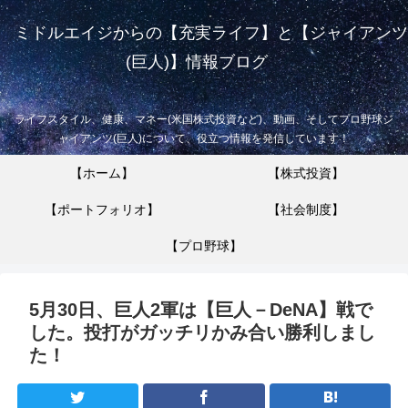
ミドルエイジからの【充実ライフ】と【ジャイアンツ
(巨人)】情報ブログ
ライフスタイル、健康、マネー(米国株式投資など)、動画、そしてプロ野球ジ
ャイアンツ(巨人)について、役立つ情報を発信しています！
【ホーム】
【株式投資】
【ポートフォリオ】
【社会制度】
【プロ野球】
5月30日、巨人2軍は【巨人－DeNA】戦で
した。投打がガッチリかみ合い勝利しまし
た！