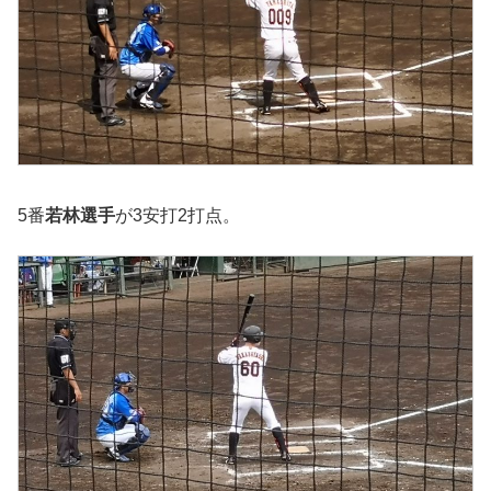
5番
若林選手
が3安打2打点。