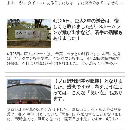
ます。 が。 タイトルにある選手たちは、まだ復帰できていません
ね。 気になる、最近の状況についてまと...
4月25日、巨人2軍の試合は、惜
プロ野球
しくも敗れましたが、3ホームラ
ンが飛び出すなど、若手の活躍も
ありました！
4月25日の巨人ファームは、 千葉ロッテとの対戦です。 本日の先発
は、ヤングマン投手です。 ヤングマン投手は、4月20日の阪神戦で
好投後、21日に1軍登録を抹消されました。 が、恐らくGW中の5月2
日辺りに1軍登録さ...
【プロ野球開幕が延期】となりま
プロ野球
した。残念ですが、考えようによ
っては、こんな「良い点」もあり
ます。
プロ野球の開幕が延期となりました。 新型コロナウィルスの状況を
受け、従来3月20日としていた「開幕日」を延期することとなりまし
た。 現時点では、延期となった「開幕日は未定」ですが、4月中の開
幕を目指すとのことです。 ...