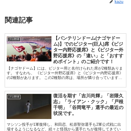
kazu
関連記事
【バンテリンドーム(ナゴヤドー
プロ野球
ム)】でのビジター(巨人)席《ビジ
ター内野応援席》と《ビジター外
野応援席》の「違い」と「おすす
めポイント」のご紹介です！
【ナゴヤドーム】には、ビジター用と名付けられた席が2種類ありま
す。 すなわち、 《ビジター外野応援席》と《ビジター内野応援席》
の2種類があります。 この2種類の席は、場所が隣り合っています。
まずは、《ビジター外野応援席...
復活を期す「吉川尚輝」「岩隈久
プロ野球
志」「ライアン・クック」「戸根
千明」「谷岡竜平」選手の最近の
状況です。
マシソン投手が1軍復帰し、和田恋、松原聖弥選手も2軍公式戦に出
場するようになるなど、続々と怪我から選手たちが復帰してきてい