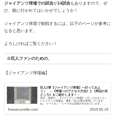
ジャイアンツ球場での試合
が
14試合
もありますので、ぜ
ひ、観に行かれてはいかがでしょうか！
ジャイアンツ球場で観戦するには、以下のページが参考に
なると思います。
よろしければご覧ください！
☆巨人ファン
のための、
【ジャイアンツ球場編】
巨人2軍【ジャイアンツ球場】へ行ってみよ
う！ －《球場へのアクセス方法》と《周辺の見
どころ》をご紹介します！－
先日、待望の、 【ジャイアンツ球場】へ行ってみました！
ジャイアンツ球場は、通常、巨人2軍が使用しています
ね。 イースタン・リーグの公式戦が行われています。 今
回から何回かに分けて、【ジャイアンツ球場】のご紹介を
freesecurelife.com
2019.05.19
させ...