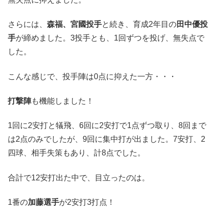
さらには、
森福、宮國投手
と続き、育成2年目の
田中優投
手
が締めました。3投手とも、1回ずつを投げ、無失点で
した。
こんな感じで、投手陣は0点に抑えた一方・・・
打撃陣
も機能しました！
1回に2安打と犠飛、6回に2安打で1点ずつ取り、8回まで
は2点のみでしたが、9回に集中打が出ました。7安打、2
四球、相手失策もあり、計8点でした。
合計で12安打出た中で、目立ったのは。
1番の
加藤選手
が2安打3打点！