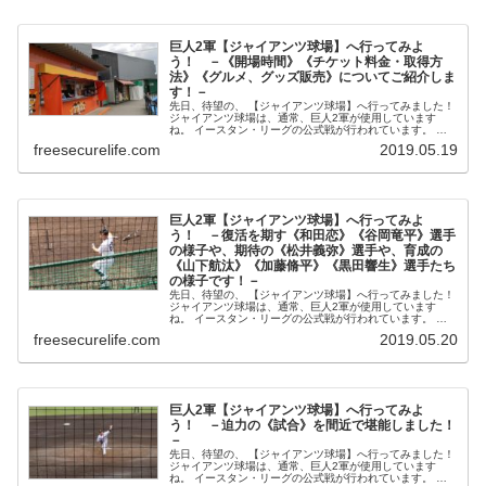
巨人2軍【ジャイアンツ球場】へ行ってみよ
う！ －《開場時間》《チケット料金・取得方
法》《グルメ、グッズ販売》についてご紹介しま
す！－
先日、待望の、 【ジャイアンツ球場】へ行ってみました！
ジャイアンツ球場は、通常、巨人2軍が使用しています
ね。 イースタン・リーグの公式戦が行われています。 今
回から何回かに分けて、【ジャイアンツ球場】のご紹介を
freesecurelife.com
2019.05.19
させ...
巨人2軍【ジャイアンツ球場】へ行ってみよ
う！ －復活を期す《和田恋》《谷岡竜平》選手
の様子や、期待の《松井義弥》選手や、育成の
《山下航汰》《加藤脩平》《黒田響生》選手たち
の様子です！－
先日、待望の、 【ジャイアンツ球場】へ行ってみました！
ジャイアンツ球場は、通常、巨人2軍が使用しています
ね。 イースタン・リーグの公式戦が行われています。 本
日は、 《試合前練習》の選手たちの様子をご紹介...
freesecurelife.com
2019.05.20
巨人2軍【ジャイアンツ球場】へ行ってみよ
う！ －迫力の《試合》を間近で堪能しました！
－
先日、待望の、 【ジャイアンツ球場】へ行ってみました！
ジャイアンツ球場は、通常、巨人2軍が使用しています
ね。 イースタン・リーグの公式戦が行われています。 本