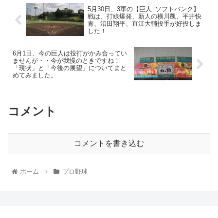
5月30日、3軍の【巨人ｰソフトバンク】
戦は、打線爆発、新人の横川凱、平井快
青、沼田翔平、直江大輔投手が好投しま
した！
6月1日、今の巨人は投打がかみ合ってい
ませんが・・今が我慢のときですね！
「現状」と「今後の展望」についてまと
めてみました。
コメント
コメントを書き込む
ホーム
プロ野球