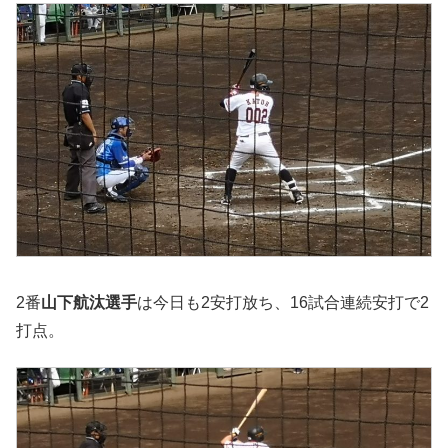
2番
山下航汰選手
は今日も2安打放ち、16試合連続安打で2
打点。