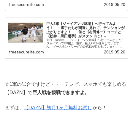
日は、 巨人2軍の《迫力の試合》の様子をご紹介...
freesecurelife.com
2019.05.20
巨人2軍【ジャイアンツ球場】へ行ってみよ
う！ －選手たちが間近に見れて、テンションが
上がりますよ！！ 何と《村田修一》コーチと
《松井・黒田選手》がスタンドに！－
先日、待望の、 【ジャイアンツ球場】へ行ってみました！
ジャイアンツ球場は、通常、巨人2軍が使用しています
ね。 イースタン・リーグの公式戦が行われています。 本
日は、ちょっと驚き、ちょっと面白かったお話です。...
freesecurelife.com
2019.05.20
☆1軍の試合ですけど・・・テレビ、スマホでも楽しめる
【DAZN】で
巨人戦を観戦できますよ。
まずは、
【DAZN】初月1ヶ月無料お試し
から！