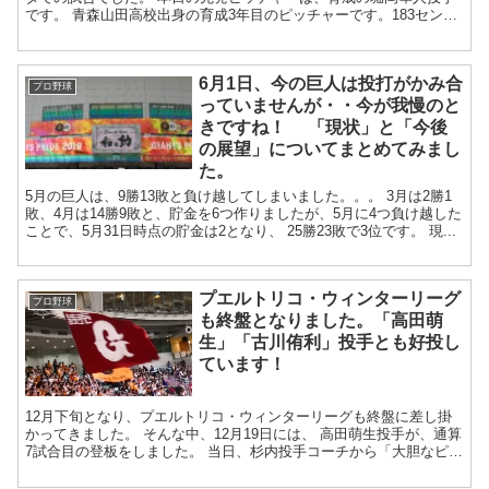
です。 青森山田高校出身の育成3年目のピッチャーです。183センチ
88キロなので、結構...
6月1日、今の巨人は投打がかみ合
プロ野球
っていませんが・・今が我慢のと
きですね！ 「現状」と「今後
の展望」についてまとめてみまし
た。
5月の巨人は、9勝13敗と負け越してしまいました。。。 3月は2勝1
敗、4月は14勝9敗と、貯金を6つ作りましたが、5月に4つ負け越した
ことで、5月31日時点の貯金は2となり、 25勝23敗で3位です。 現...
プエルトリコ・ウィンターリーグ
プロ野球
も終盤となりました。「高田萌
生」「古川侑利」投手とも好投し
ています！
12月下旬となり、プエルトリコ・ウィンターリーグも終盤に差し掛
かってきました。 そんな中、12月19日には、 高田萌生投手が、通算
7試合目の登板をしました。 当日、杉内投手コーチから「大胆なピッ
チングを」と言われていたそう...