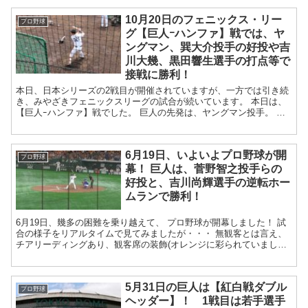
10月20日のフェニックス・リー
プロ野球
グ【巨人ｰハンファ】戦では、ヤ
ングマン、巽大介投手の好投や吉
川大幾、黒田響生選手の打点等で
接戦に勝利！
本日、日本シリーズの2戦目が開催されていますが、一方では引き続
き、みやざきフェニックスリーグの試合が続いています。 本日は、
【巨人ｰハンファ】戦でした。 巨人の先発は、ヤングマン投手。 恐
らく、今年の日本シリーズで...
6月19日、いよいよプロ野球が開
プロ野球
幕！ 巨人は、菅野智之投手らの
好投と、吉川尚輝選手の逆転ホー
ムランで勝利！
6月19日、幾多の困難を乗り越えて、 プロ野球が開幕しました！ 試
合の様子をリアルタイムで見てみましたが・・・ 無観客とは言え、
チアリーディングあり、観客席の装飾(オレンジに彩られていました)
あり、場内放送・登場曲ありで、...
5月31日の巨人は【紅白戦ダブル
プロ野球
ヘッダー】！ 1戦目は若手選手