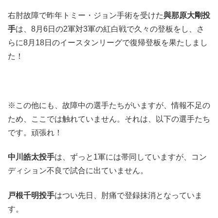
右肘故障で昨年トミー・ジョン手術を受けた
與那原大剛投
手
は、8月6日の2軍対3軍の紅白戦で久々の登板をし、さ
らに8月18日のイースタンリーグで復帰登板を果たしまし
た！
※この他にも、故障中の選手たちがいますが、情報不足の
ため、ここでは触れていません。それは、以下の選手たち
です。頑張れ！
中川
皓太投手
は、ずっと1軍には帯同していますが、コン
ディション不良で試合に出ていません。
戸根千明投手
はつい先日、肘痛で登録抹消となっていま
す。