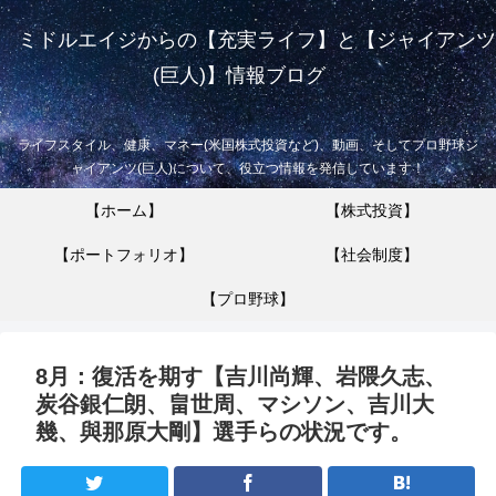
ミドルエイジからの【充実ライフ】と【ジャイアンツ
(巨人)】情報ブログ
ライフスタイル、健康、マネー(米国株式投資など)、動画、そしてプロ野球ジ
ャイアンツ(巨人)について、役立つ情報を発信しています！
【ホーム】
【株式投資】
【ポートフォリオ】
【社会制度】
【プロ野球】
8月：復活を期す【吉川尚輝、岩隈久志、
炭谷銀仁朗、畠世周、マシソン、吉川大
幾、與那原大剛】選手らの状況です。