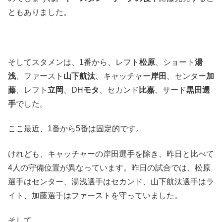
ともありました。
そしてスタメンは、1番から、レフト
松原
、ショート
湯
浅
、ファースト
山下航汰
、キャッチャー
岸田
、センター
加
藤
、レフト
立岡
、DH
モタ
、セカンド
比嘉
、サード
黒田選
手
でした。
ここ最近、1番から5番は固定的です。
けれども、キャッチャーの岸田選手を除き、昨日と比べて
4人の守備位置が異なっています。昨日の試合では、松原
選手はセンター、湯浅選手はセカンド、山下航汰選手はラ
イト、加藤選手はファーストを守っていました。
そして。