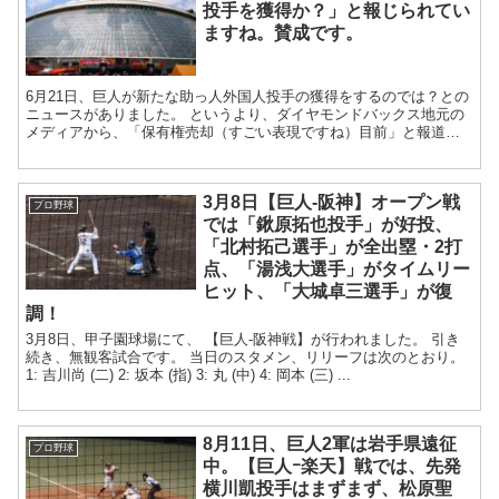
投手を獲得か？」と報じられてい
ますね。賛成です。
6月21日、巨人が新たな助っ人外国人投手の獲得をするのでは？との
ニュースがありました。 というより、ダイヤモンドバックス地元の
メディアから、「保有権売却（すごい表現ですね）目前」と報道さ
れているので、ほぼ確実なのでしょう。 ...
3月8日【巨人‐阪神】オープン戦
プロ野球
では「鍬原拓也投手」が好投、
「北村拓己選手」が全出塁・2打
点、「湯浅大選手」がタイムリー
ヒット、「大城卓三選手」が復
調！
3月8日、甲子園球場にて、 【巨人‐阪神戦】が行われました。 引き
続き、無観客試合です。 当日のスタメン、リリーフは次のとおり。
1: 吉川尚 (二) 2: 坂本 (指) 3: 丸 (中) 4: 岡本 (三) ...
8月11日、巨人2軍は岩手県遠征
プロ野球
中。【巨人ｰ楽天】戦では、先発
横川凱投手はまずまず、松原聖