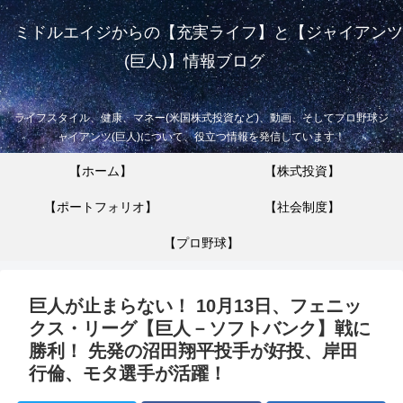
ミドルエイジからの【充実ライフ】と【ジャイアンツ
(巨人)】情報ブログ
ライフスタイル、健康、マネー(米国株式投資など)、動画、そしてプロ野球ジ
ャイアンツ(巨人)について、役立つ情報を発信しています！
【ホーム】
【株式投資】
【ポートフォリオ】
【社会制度】
【プロ野球】
巨人が止まらない！ 10月13日、フェニッ
クス・リーグ【巨人－ソフトバンク】戦に
勝利！ 先発の沼田翔平投手が好投、岸田
行倫、モタ選手が活躍！