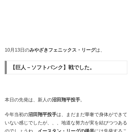
10月13日の
みやざきフェニックス・リーグ
は、
【巨人－ソフトバンク】戦でした。
本日の先発は、新人の
沼田翔平投手
。
今年当初の
沼田翔平投手
は、まだまだ華奢で身体ができて
いない感じでしたが、、、地道な努力が実を結びつつある
のでしょうね。
イースタン・リーグの後半
には先発するこ