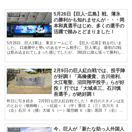
5月26日【巨人ｰ広島】戦、薄氷
プロ野球
の勝利かも知れませんが・・・岡
本和真選手はじめ、多くの選手の
活躍で踏みとどまりました！
5月26日、巨人1軍は、東京ドームにて、 【巨人ｰ広島】戦を行いま
した。 11連勝中と勢いのあるチーム相手に、巨人軍は、最初の2戦
は飲み込まれてしまった感じでしたが、 3戦目に踏ん張って勝利して
くれました！ ...
2月9日の巨人紅白戦では、投手陣
プロ野球
が好調！「高橋優貴、古川侑利、
大江竜聖、沼田翔平投手」らが好
投！ 打では「大城卓三、石川慎
吾選手」が絶好調！
昨日に引き続き、 2月9日も巨人紅白戦でした！ 本日のスタメンは次
のとおり（敬称略）。 ＜紅組＞ １（中）重信 ２（三）吉川大 ３
（左）石川 ４（捕）大城 ５（一）陽岱鋼 ６（遊）黒田 ７（右）
加...
今、巨人が「新たな助っ人外国人
プロ野球