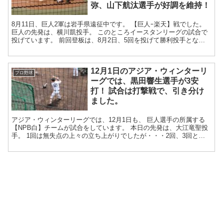
弥、山下航汰選手が好調を維持！
8月11日、巨人2軍は岩手県遠征中です。 【巨人ｰ楽天】戦でした。
巨人の先発は、横川凱投手。 このところイースタンリーグの試合で
投げています。 前回登板は、8月2日、5回を投げて勝利投手となっ
ています。 ...
12月1日のアジア・ウィンターリ
プロ野球
ーグでは、黒田響生選手が3安
打！ 試合は打撃戦で、引き分け
ました。
アジア・ウィンターリーグでは、12月1日も、 巨人選手の所属する
【NPB白】チームが試合をしています。 本日の先発は、大江竜聖投
手。 1回は無失点の上々の立ち上がりでしたが・・・2回、3回と捕
まってしまいました。ホームラン...