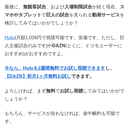
最後に、
無観客試合
、および
入場制限試合
が続く現在、
ス
マホやタブレット
で
巨人の試合
を見られる
動画サービス
を
検討してみてはいかがでしょうか？
Hulu
(月額1,026円で視聴可能です。安価です。ただし、巨
人主催試合のみです)や
DAZN
(とくに、ドコモユーザーに
おすすめ)がおすすめですよ。
今なら、Huluを2週間無料でお試し視聴できます
し、
【DAZN】初月1ヶ月無料お試し
できます。
よろしければ、まず
無料
で
お試し視聴
してみてはいかがで
しょうか？
もちろん、サービスが合わなければ、途中解約も可能で
す。