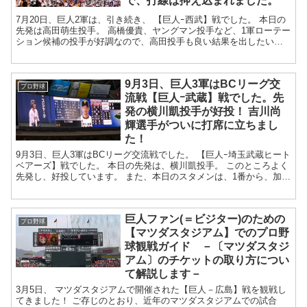
で、打線は抑え込まれました。
7月20日、巨人2軍は、引き続き、 【巨人ｰ西武】戦でした。 本日の
先発は高田萌生投手。 高橋優貴、ヤングマン投手など、1軍ローテー
ション候補の投手が好調なので、高田投手も良い結果を出したいと
ころです。 また、本日の...
9月3日、巨人3軍はBCリーグ交
プロ野球
流戦【巨人ｰ武蔵】戦でした。先
発の横川凱投手が好投！ 吉川尚
輝選手がついに打席に立ちまし
た！
9月3日、巨人3軍はBCリーグ交流戦でした。 【巨人ｰ埼玉武蔵ヒート
ベアーズ】戦でした。 本日の先発は、横川凱投手。 このところよく
先発し、好投しています。 また、本日のスタメンは、1番から、加
藤、黒田、モタ、松...
巨人ファン(＝ビジター)のための
プロ野球
【マツダスタジアム】でのプロ野
球観戦ガイド －〔マツダスタジ
アム〕のチケットの取り方につい
て解説します－
3月5日、 マツダスタジアムで開催された【巨人－広島】戦を観戦し
てきました！ ご存じのとおり、近年のマツダスタジアムでの試合