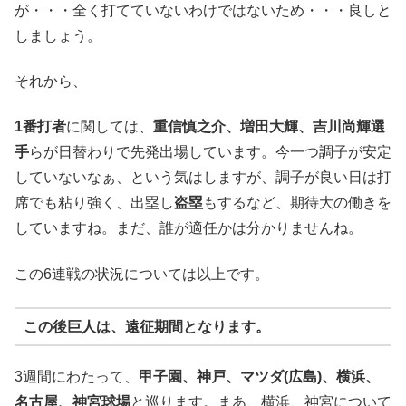
が・・・全く打てていないわけではないため・・・良しと
しましょう。
それから、
1番打者
に関しては、
重信慎之介、増田大輝、吉川尚輝選
手
らが日替わりで先発出場しています。今一つ調子が安定
していないなぁ、という気はしますが、調子が良い日は打
席でも粘り強く、出塁し
盗塁
もするなど、期待大の働きを
していますね。まだ、誰が適任かは分かりませんね。
この6連戦の状況については以上です。
この後巨人は、
遠征期間
となります。
3週間にわたって、
甲子園、神戸、マツダ(広島)、横浜、
名古屋、神宮球場
と巡ります。まあ、横浜、神宮について