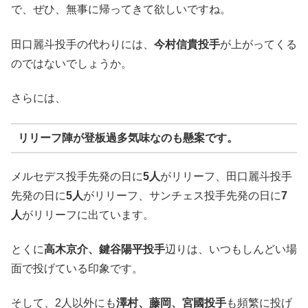
で、ぜひ、無事に帰ってきて欲しいですね。
田口麗斗投手の代わりには、
今村信貴投手
が上がってくる
のではないでしょうか。
さらには、
リリーフ陣
が
登板過多気味
なのも懸案です。
メルセデス投手先発の日に
5人
がリリーフ、田口麗斗投手
先発の日に
5人
がリリーフ、サンチェス投手先発の日に
7
人
がリリーフに出ています。
とくに
高木京介、鍵谷陽平投手
辺りは、いつもしんどい場
面で投げている印象です。
そして、2人以外にも
澤村、藤岡、宮國投手
も頻繁に投げ