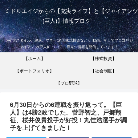
ミドルエイジからの【充実ライフ】と【ジャイアンツ
(巨人)】情報ブログ
ライフスタイル、健康、マネー(米国株式投資など)、動画、そしてプロ野球ジ
ャイアンツ(巨人)について、役立つ情報を発信しています！
【ホーム】
【株式投資】
【ポートフォリオ】
【社会制度】
【プロ野球】
6月30日からの6連戦を振り返って。【巨
人】は4勝2敗でした。菅野智之、戸郷翔
征、桜井俊貴投手が好投！丸佳浩選手が調
子を上げてきました！