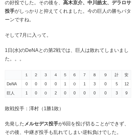
の好投でした。その後を、
高木京介、中川皓太、デラロサ
投手
がしっかりと抑えてくれました。今の巨人の勝ちパタ
ーンですね。
そして7月に入って。
1日(水)のDeNAとの第2戦では、巨人は敗れてしまいまし
た。。。
１
２
３
４
５
６
７
８
９
計
安
DeNA
0
0
0
0
1
０
1
3
0
5
12
巨人
1
0
０
2
0
0
0
0
0
3
9
敗戦投手：澤村（1勝1敗）
先発した
メルセデス投手
が6回を投げ切ることができず、
その後、中継ぎ投手も乱れてしまい逆転負けでした。