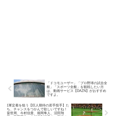
「ドコモユーザー」「プロ野球の試合全
般」「スポーツ全般」を観戦したい方
は、動画サービス【DAZN】がおすすめ
ですよ。
1軍定着を狙う【巨人期待の若手投手】た
ち、チャンスをつかんで欲しいですね！
畠世周、今村信貴、堀岡隼人、沼田翔