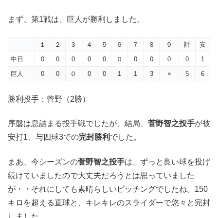
まず、第1戦は、巨人が勝利しました。
１
２
３
４
５
６
７
８
９
計
安
中日
0
0
0
0
0
０
0
0
0
0
1
巨人
0
0
０
0
0
1
1
3
×
5
6
勝利投手：菅野（2勝）
序盤は息詰まる投手戦でしたが、結局、
菅野智之投手
が被
安打1、与四球3での
完封勝利
でした。
まあ、今シーズンの
菅野智之投手
は、ずっと良い球を投げ
続けていましたので大丈夫だろうとは思っていました
が・・それにしても素晴らしいピッチングでしたね。150
キロを超える直球と、キレキレのスライダーで悠々と完封
しました。