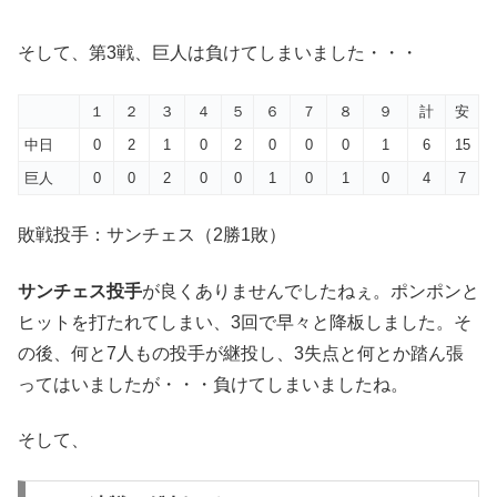
そして、第3戦、巨人は負けてしまいました・・・
１
２
３
４
５
６
７
８
９
計
安
中日
0
2
1
0
2
0
0
0
1
6
15
巨人
0
0
2
0
0
1
0
1
0
4
7
敗戦投手：サンチェス（2勝1敗）
サンチェス投手
が良くありませんでしたねぇ。ポンポンと
ヒットを打たれてしまい、3回で早々と降板しました。そ
の後、何と7人もの投手が継投し、3失点と何とか踏ん張
ってはいましたが・・・負けてしまいましたね。
そして、