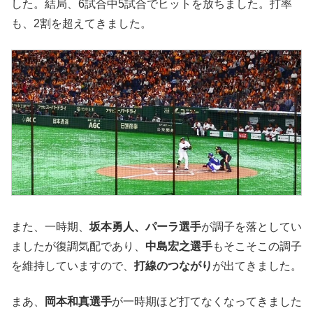
した。結局、6試合中5試合でヒットを放ちました。打率
も、2割を超えてきました。
また、一時期、
坂本勇人、パーラ選手
が調子を落としてい
ましたが復調気配であり、
中島宏之選手
もそこそこの調子
を維持していますので、
打線のつながり
が出てきました。
まあ、
岡本和真選手
が一時期ほど打てなくなってきました