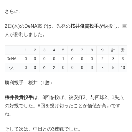
さらに、
2日(木)のDeNA戦では、先発の
桜井俊貴投手
が快投し、巨
人が勝利しました。
１
２
３
４
５
６
７
８
９
計
安
DeNA
0
0
0
0
1
０
0
0
2
3
3
巨人
0
0
０
2
0
0
0
3
×
5
10
勝利投手：桜井（1勝）
桜井俊貴投手
は、8回を投げ、被安打2、与四球2、1失点
の好投でした。8回を投げ切ったことが価値が高いです
ね。
そして次は、中日との3連戦でした。