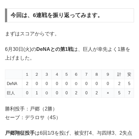
今回は、6連戦を振り返ってみます。
まずはスコアからです。
6月30日(火)の
DeNAとの第1戦
は、巨人が幸先よく1勝を
上げました。
１
２
３
４
５
６
７
８
９
計
安
DeNA
2
0
0
0
0
０
0
0
0
2
5
巨人
0
1
０
0
0
2
0
2
×
5
7
勝利投手：戸郷（2勝）
セーブ：デラロサ（4S）
戸郷翔征投手
は6回1/3を投げ、被安打4、与四球3、2失点