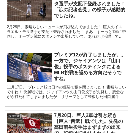
タ選手が支配下登録されました！
「涙の記者会見」の様子が感動的
でしたね。
2月28日、素晴らしいニュースが飛び込んできました！ 巨人のイス
ラエル・モタ選手が支配下登録されました！ まあ、ずーっと1軍に帯
同し、オープン戦にスタメンで出場していて、あれだけ活躍してい
たので。時間の問題だとは思ってい...
プレミア12が終了しましたが。。
プロ野球
一方で、ジャイアンツは「山口
俊」投手のポスティングによる
MLB挑戦を認める方向だそうで
すね。
11月17日、 プレミア12は日本の優勝で幕を閉じました！ 素晴らしい
ですね！ 決勝戦では、ジャイアンツの山口俊投手が先発し、残念な
がら打たれてしまいましたが、リリーフとして登板した田口麗斗、
中川皓太投手がそれぞれ0点に抑...
7月20日、巨人2軍は引き続き
プロ野球
【巨人ｰ西武】戦でした。先発の
高田萌生投手はまずまずの出来