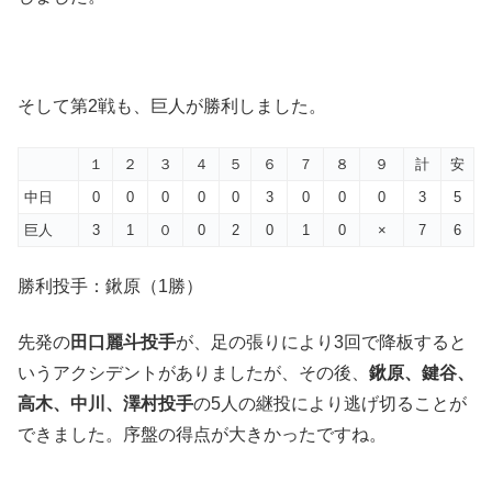
そして第2戦も、巨人が勝利しました。
１
２
３
４
５
６
７
８
９
計
安
中日
0
0
0
0
0
3
0
0
0
3
5
巨人
3
1
０
0
2
0
1
0
×
7
6
勝利投手：鍬原（1勝）
先発の
田口麗斗投手
が、足の張りにより3回で降板すると
いうアクシデントがありましたが、その後、
鍬原、鍵谷、
高木、中川、澤村投手
の5人の継投により逃げ切ることが
できました。序盤の得点が大きかったですね。