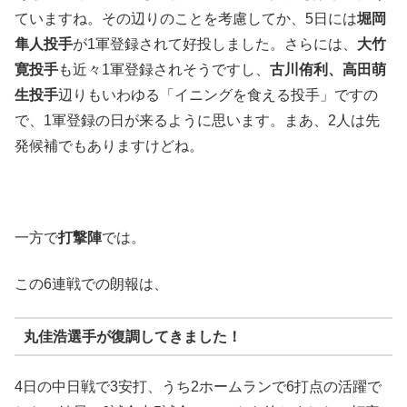
ていますね。その辺りのことを考慮してか、5日には
堀岡
隼人投手
が1軍登録されて好投しました。さらには、
大竹
寛投手
も近々1軍登録されそうですし、
古川侑利、高田萌
生投手
辺りもいわゆる「イニングを食える投手」ですの
で、1軍登録の日が来るように思います。まあ、2人は先
発候補でもありますけどね。
一方で
打撃陣
では。
この6連戦での朗報は、
丸佳浩選手
が復調してきました！
4日の中日戦で3安打、うち2ホームランで6打点の活躍で