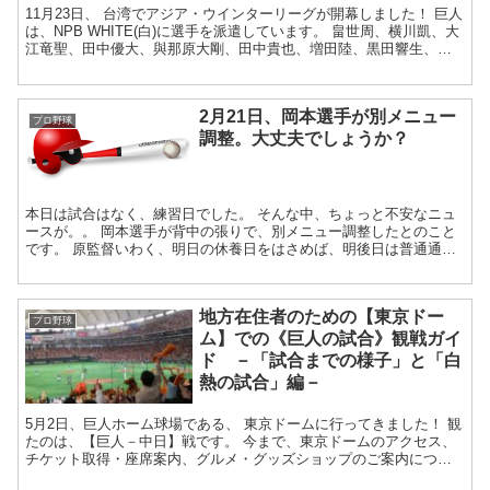
11月23日、 台湾でアジア・ウインターリーグが開幕しました！ 巨人
は、NPB WHITE(白)に選手を派遣しています。 畠世周、横川凱、大
江竜聖、田中優大、與那原大剛、田中貴也、増田陸、黒田響生、加
藤脩平、山下航汰選手の...
2月21日、岡本選手が別メニュー
プロ野球
調整。大丈夫でしょうか？
本日は試合はなく、練習日でした。 そんな中、ちょっと不安なニュ
ースが。。 岡本選手が背中の張りで、別メニュー調整したとのこと
です。 原監督いわく、明日の休養日をはさめば、明後日は普通通り
できるだ...
地方在住者のための【東京ドー
プロ野球
ム】での《巨人の試合》観戦ガイ
ド －「試合までの様子」と「白
熱の試合」編－
5月2日、巨人ホーム球場である、 東京ドームに行ってきました！ 観
たのは、【巨人－中日】戦です。 今まで、東京ドームのアクセス、
チケット取得・座席案内、グルメ・グッズショップのご案内につい
てのブログを書いてきましたが、 ...