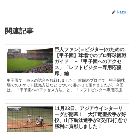
kazu
関連記事
巨人ファン(＝ビジター)のための
プロ野球
【甲子園】球場でのプロ野球観戦
ガイド －「甲子園へのアクセ
ス」「レフトビジター専用応援
席」編
甲子園で、巨人の試合を観戦しました！ 前回のブログで、甲子園球
場でのチケット販売方法などについて書かせて頂きましたが、今回
は、 「甲子園へのアクセス方法」と、 「レフトビジター専用応援
席」のご紹介をします！ まずは「甲子園へ...
11月23日、アジアウインターリ
プロ野球
ーグが開幕！ 大江竜聖投手が好
投、山下航汰選手が2安打3打点で
勝利に貢献しました！