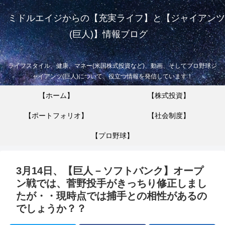
ミドルエイジからの【充実ライフ】と【ジャイアンツ
(巨人)】情報ブログ
ライフスタイル、健康、マネー(米国株式投資など)、動画、そしてプロ野球ジ
ャイアンツ(巨人)について、役立つ情報を発信しています！
【ホーム】
【株式投資】
【ポートフォリオ】
【社会制度】
【プロ野球】
3月14日、【巨人－ソフトバンク】オープ
ン戦では、菅野投手がきっちり修正しまし
たが・・現時点では捕手との相性があるの
でしょうか？？