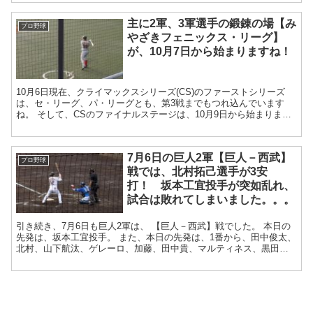
主に2軍、3軍選手の鍛錬の場【み
プロ野球
やざきフェニックス・リーグ】
が、10月7日から始まりますね！
10月6日現在、クライマックスシリーズ(CS)のファーストシリーズ
は、セ・リーグ、パ・リーグとも、第3戦までもつれ込んでいます
ね。 そして、CSのファイナルステージは、10月9日から始まりま
す。 そんな佳境の中、一方では、201...
7月6日の巨人2軍【巨人－西武】
プロ野球
戦では、北村拓己選手が3安
打！ 坂本工宜投手が突如乱れ、
試合は敗れてしまいました。。。
引き続き、7月6日も巨人2軍は、 【巨人－西武】戦でした。 本日の
先発は、坂本工宜投手。 また、本日の先発は、1番から、田中俊太、
北村、山下航汰、ゲレーロ、加藤、田中貴、マルティネス、黒田、
松原選手でした。 今年育成...