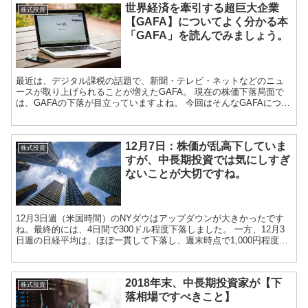
世界経済を牽引する超巨大企業
株式投資
【GAFA】についてよく分かる本
「GAFA」を読んでみましょう。
最近は、デジタル課税の話題で、新聞・テレビ・ネットなどのニュ
ースが取り上げられることが増えたGAFA。 現在の株価下落局面で
は、GAFAの下落が目立っていますよね。 今回はそんなGAFAについ
て取り上げてみま...
12月7日：株価が乱高下していま
株式投資
すが、中長期投資では気にしすぎ
ないことが大切ですね。
12月3日週（米国時間）のNYダウはアップダウンが大きかったです
ね。最終的には、4日間で300ドル程度下落しました。 一方、12月3
日週の日経平均は、ほぼ一貫して下落し、週末時点で1,000円程度下
がりました。 ...
2018年末、中長期投資家が【下
株式投資
落相場ですべきこと】