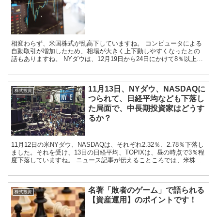
相変わらず、米国株式が乱高下していますね。 コンピュータによる
自動取引が増加したため、相場が大きく上下動しやすくなったとの
話もありますね。 NYダウは、12月19日から24日にかけて8％以上下
落したかと思えば...
11月13日、NYダウ、NASDAQに
株式投資
つられて、日経平均なども下落し
た局面で、中長期投資家はどうす
るか？
11月12日の米NYダウ、NASDAQは、それぞれ2.32％、2.78％下落し
ました。それを受け、13日の日経平均、TOPIXは、昼の時点で3％程
度下落していますね。 ニュース記事が伝えることころでは、米株価
の下落は、まずアップルiP...
名著「敗者のゲーム」で語られる
株式投資
【資産運用】のポイントです！