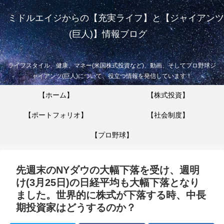
ミドルエイジからの【充実ライフ】と【ジャイアンツ
(巨人)】情報ブログ
ライフスタイル、健康、マネー(米国株式投資など)、動画、そしてプロ野球ジ
ャイアンツ(巨人)について、役立つ情報を発信しています！
【ホーム】
【株式投資】
【ポートフォリオ】
【社会制度】
【プロ野球】
先週末のNYダウの大幅下落を受け、週明
け(3月25日)の日経平均も大幅下落となり
ました。世界的に株式が下落する時、中長
期投資家はどうするのか？