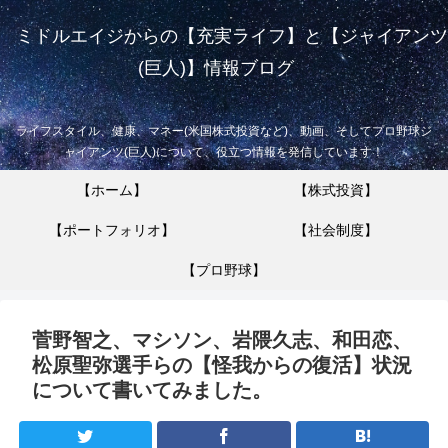
ミドルエイジからの【充実ライフ】と【ジャイアンツ
(巨人)】情報ブログ
ライフスタイル、健康、マネー(米国株式投資など)、動画、そしてプロ野球ジ
ャイアンツ(巨人)について、役立つ情報を発信しています！
【ホーム】
【株式投資】
【ポートフォリオ】
【社会制度】
【プロ野球】
菅野智之、マシソン、岩隈久志、和田恋、
松原聖弥選手らの【怪我からの復活】状況
について書いてみました。