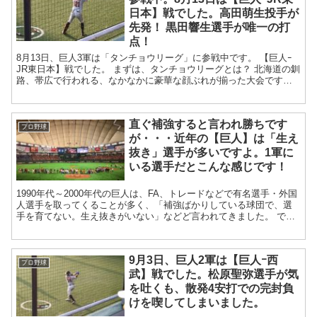
日本】戦でした。高田萌生投手が
先発！ 黒田響生選手が唯一の打
点！
8月13日、巨人3軍は「タンチョウリーグ」に参戦中です。 【巨人ｰ
JR東日本】戦でした。 まずは、タンチョウリーグとは？ 北海道の釧
路、帯広で行われる、なかなかに豪華な顔ぶれが揃った大会です。
プロからは巨人3軍、ソ...
直ぐ補強すると言われ勝ちです
プロ野球
が・・・近年の【巨人】は「生え
抜き」選手が多いですよ。1軍に
いる選手だとこんな感じです！
1990年代～2000年代の巨人は、FA、トレードなどで有名選手・外国
人選手を取ってくることが多く、「補強ばかりしている球団で、選
手を育てない。生え抜きがいない」などど言われてきました。 で
も。 近年の巨人は生え抜き選手が育っていま...
9月3日、巨人2軍は【巨人ｰ西
プロ野球
武】戦でした。松原聖弥選手が気
を吐くも、散発4安打での完封負
けを喫してしまいました。