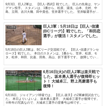
9月3日、巨人2軍は、 【巨人ｰ西武】戦でした。 巨人の先発は、ヤン
グマン投手。 スタメンは、1番から、松原、湯浅、山本、北村、中
島、立岡、吉川大幾、田中貴也、笠井選手でした。 笠井駿選手がス
タメンなのが目新しいです...
巨人3軍：5月18日は【巨人ｰ信濃
プロ野球
(BCリーグ)】戦でした。「和田恋
選手」が復活！スタメンでした。
5月18日の巨人3軍は、BCリーグ交流戦です。 【巨人ｰ信濃グランセ
ローズ】戦でした。 本日のスタメンは、1番から、笠井、松原、モ
タ、松井、和田、比嘉、田島、高山、折下選手です。 故障していた
松原聖弥選手は、先日から試合に...
6月16日(火)の巨人2軍は楽天戦で
プロ野球
した。坂本勇人選手が復帰即ヒッ
ト！ 大城卓三、野上亮磨選手も
復帰！
6月16日、ジャイアンツ球場では、 【巨人‐楽天】の2軍練習試合でし
た。 本日よりいよいよ、坂本勇人選手、 大城卓三選手が復帰です。
※昨年の写真なので、大城卓三選手の背番号は46です。 ...