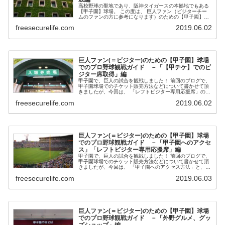
高校野球の聖地であり、阪神タイガースの本拠地でもある
【甲子園】球場。 この度は、 巨人ファン（ビジターチー
ムのファンの方に参考になります）のための【甲子園】球
場での観戦ガイドを書かせて頂きます。 今回は、甲子園球
freesecurelife.com
2019.06.02
場での試合...
巨人ファン(＝ビジター)のための【甲子園】球場
でのプロ野球観戦ガイド －「【甲チケ】でのビ
ジター席取得」編
甲子園で、巨人の試合を観戦しました！ 前回のブログで、
甲子園球場でのチケット販売方法などについて書かせて頂
きましたが、今回は、 「レフトビジター専用応援席」のチ
ケットを、 「甲チケ」で取得しましたので、詳細をご紹介
freesecurelife.com
2019.06.02
します！ ...
巨人ファン(＝ビジター)のための【甲子園】球場
でのプロ野球観戦ガイド －「甲子園へのアクセ
ス」「レフトビジター専用応援席」編
甲子園で、巨人の試合を観戦しました！ 前回のブログで、
甲子園球場でのチケット販売方法などについて書かせて頂
きましたが、今回は、 「甲子園へのアクセス方法」と、
「レフトビジター専用応援席」のご紹介をします！ まずは
freesecurelife.com
2019.06.03
「甲子園へ...
巨人ファン(＝ビジター)のための【甲子園】球場
でのプロ野球観戦ガイド －「外野グルメ、グッ