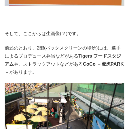
そして、ここからは生画像(？)です。
前述のとおり、2階(バックスクリーンの場所)には、選手
によるプロデュース弁当などがある
Tigers フードスタジ
アム
や、ストラックアウトなどがある
CoCo －虎虎PARK
－
があります。