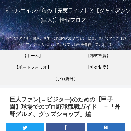
ミドルエイジからの【充実ライフ】と【ジャイアンツ
(巨人)】情報ブログ
ライフスタイル、健康、マネー(米国株式投資など)、動画、そしてプロ野球ジ
ャイアンツ(巨人)について、役立つ情報を発信しています！
【ホーム】
【株式投資】
【ポートフォリオ】
【社会制度】
【プロ野球】
巨人ファン(＝ビジター)のための【甲子
園】球場でのプロ野球観戦ガイド －「外
野グルメ、グッズショップ」編