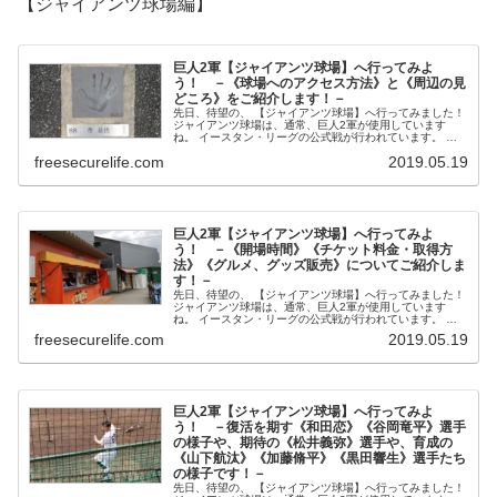
【ジャイアンツ球場編】
巨人2軍【ジャイアンツ球場】へ行ってみよ
う！ －《球場へのアクセス方法》と《周辺の見
どころ》をご紹介します！－
先日、待望の、 【ジャイアンツ球場】へ行ってみました！
ジャイアンツ球場は、通常、巨人2軍が使用しています
ね。 イースタン・リーグの公式戦が行われています。 今
回から何回かに分けて、【ジャイアンツ球場】のご紹介を
freesecurelife.com
2019.05.19
させ...
巨人2軍【ジャイアンツ球場】へ行ってみよ
う！ －《開場時間》《チケット料金・取得方
法》《グルメ、グッズ販売》についてご紹介しま
す！－
先日、待望の、 【ジャイアンツ球場】へ行ってみました！
ジャイアンツ球場は、通常、巨人2軍が使用しています
ね。 イースタン・リーグの公式戦が行われています。 今
回から何回かに分けて、【ジャイアンツ球場】のご紹介を
freesecurelife.com
2019.05.19
させ...
巨人2軍【ジャイアンツ球場】へ行ってみよ
う！ －復活を期す《和田恋》《谷岡竜平》選手
の様子や、期待の《松井義弥》選手や、育成の
《山下航汰》《加藤脩平》《黒田響生》選手たち
の様子です！－
先日、待望の、 【ジャイアンツ球場】へ行ってみました！