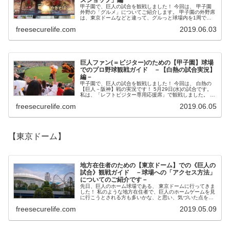
ズショップ」編
甲子園で、巨人の試合を観戦しました！ 今回は、 甲子園
外野の「グルメ」についてご紹介します。 甲子園の外野席
は、東京ドームなどと違って、グルっと球場内を1周でき
ません。アルプス席と外野席は遮断されており、行き来で
freesecurelife.com
2019.06.03
きません！...
巨人ファン(＝ビジター)のための【甲子園】球場
でのプロ野球観戦ガイド －【白熱の試合実況】
編－
甲子園で、巨人の試合を観戦しました！ 今回は、 白熱の
【巨人－阪神】戦の実況です！ 5月29日(水)の試合です。
私は、「レフトビジター専用応援席」で観戦しました。 私
が座ったのは、レフトポールよりさらにファー...
freesecurelife.com
2019.06.05
【東京ドーム】
地方在住者のための【東京ドーム】での《巨人の
試合》観戦ガイド －球場への「アクセス方法」
についてのご紹介です－
先日、巨人のホーム球場である、 東京ドームに行ってきま
した！ 私のような地方在住者で、巨人のホームゲームを見
に行こうとされる方も多いかな、と思い、気づいた点をブ
ログに書いてみたいと思います。 今回は、《東京ドームへ
freesecurelife.com
2019.05.09
のア...