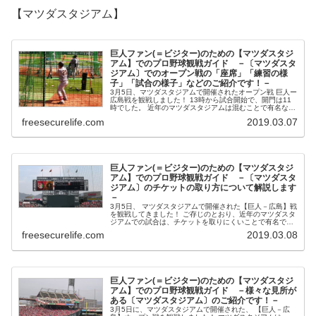
【マツダスタジアム】
巨人ファン(＝ビジター)のための【マツダスタジ
アム】でのプロ野球観戦ガイド －〔マツダスタ
ジアム〕でのオープン戦の「座席」「練習の様
子」「試合の様子」などのご紹介です！－
3月5日、マツダスタジアムで開催されたオープン戦 巨人ー
広島戦を観戦しました！ 13時から試合開始で、開門は11
時でした。 近年のマツダスタジアムは混むことで有名なの
で、10時くらいにスタジ...
freesecurelife.com
2019.03.07
巨人ファン(＝ビジター)のための【マツダスタジ
アム】でのプロ野球観戦ガイド －〔マツダスタ
ジアム〕のチケットの取り方について解説します
－
3月5日、 マツダスタジアムで開催された【巨人－広島】戦
を観戦してきました！ ご存じのとおり、近年のマツダスタ
ジアムでの試合は、チケットを取りにくいことで有名で
す。 2月25日に...
freesecurelife.com
2019.03.08
巨人ファン(＝ビジター)のための【マツダスタジ
アム】でのプロ野球観戦ガイド －様々な見所が
ある〔マツダスタジアム〕のご紹介です！－
3月5日に、マツダスタジアムで開催された、 【巨人－広