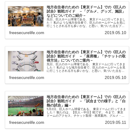
地方在住者のための【東京ドーム】での《巨人の
試合》観戦ガイド －「グルメ、グッズ、施設」
などについてのご紹介－
先日、巨人ホーム球場である、 東京ドームに行ってきまし
た！ 私のような地方在住者で、巨人のホームゲームを見に
行こうとされる方も多いかな、と思い、気づいた点をブロ
グに書いてみたいと思います。 今回は、東京ドーム内外の
freesecurelife.com
2019.05.10
グルメ、グッ...
地方在住者のための【東京ドーム】での《巨人の
試合》観戦ガイド －「座席種」「チケットの取
得方法」についてのご案内－
先日、巨人のホーム球場である、 東京ドームに行ってきま
した！ 私のような地方在住者で、巨人のホームゲームを見
に行こうとされる方も多いかな、と思い、気づいた点をブ
ログに書いてみたいと思います。 今回は「座席種」「チケ
freesecurelife.com
2019.05.10
ット取得方法...
地方在住者のための【東京ドーム】での《巨人の
試合》観戦ガイド －「試合までの様子」と「白
熱の試合」編－
5月2日、巨人ホーム球場である、 東京ドームに行ってきま
した！ 観たのは、【巨人－中日】戦です。 今まで、東京
ドームのアクセス、チケット取得・座席案内、グルメ・グ
ッズショップのご案内についてのブログを書いてきました
freesecurelife.com
2019.05.11
が、 ...