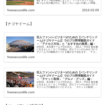
島】オープン戦を観戦しました！ マツダスタジアムは、
様々な工夫が施された、見どころいっぱいの楽しい球場で
したので、ご紹介したいと思います。...
freesecurelife.com
2019.03.09
【ナゴヤドーム】
巨人ファン(＝ビジター)のための【バンテリンド
ーム(ナゴヤドーム)】でのプロ野球観戦ガイド
－「アクセス方法」と「おすすめの座席」編－
4月9日、名古屋ドームで行われた、【巨人－中日】戦を観
に行きました！そこで今回は、巨人ファンのための【ナゴ
ヤドームでの観戦ガイド】を書かせて頂きます。「ナゴヤ
ドームへのアクセス」と「おすすめの座席」編です！ナゴ
freesecurelife.com
ヤドームへは、JR名古屋駅から
巨人ファン(＝ビジター)のための【バンテリンド
ーム(ナゴヤドーム)】でのプロ野球観戦ガイド
－「チケット取得」「グルメ・グッズ」編－
4月9日、名古屋ドームで行われた、【巨人－中日】戦を観
に行きました！そこで今回は、巨人ファンのための【ナゴ
ヤドームでの観戦ガイド】のうち、「チケットの取得」と
「グルメ」編について書かせて頂きます。まずは、チケッ
freesecurelife.com
トの取得編です。例えば、広島カ