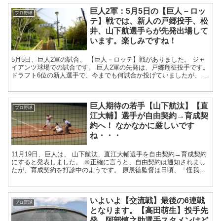
巨人2軍：5月5日の【巨人－ロッ
プロ野球
テ】戦では、新人の戸郷投手、松
井、山下航選手らが先発出場して
います。楽しみですね！
5月5日、巨人2軍の試合、 【巨人－ロッテ】戦がありました。 ジャ
イアンツ球場での試合です。 巨人2軍の先発は、戸郷翔征投手です。
ドラフト6位の新人選手で、今までも何試合か投げていましたが、先
発は今回が初めてです！...
巨人期待の若手【山下航汰】【直
プロ野球
江大輔】選手が自由契約→育成契
約へ！ なかなかに厳しいです
ね・・・
11月19日、巨人は、 山下航汰、直江大輔選手を自由契約→育成契約
にすると発表しました。 ※正確に言うと、自由契約は通知されまし
たが、育成契約を打診中のようです。 原辰徳監督は日頃、「怪我な
どで試合に出られない選手は、職場...
いよいよ【交流戦】最後の6連戦
プロ野球
となります。【高田萌生】投手先
発、阿部慎之助選手スタメンはど