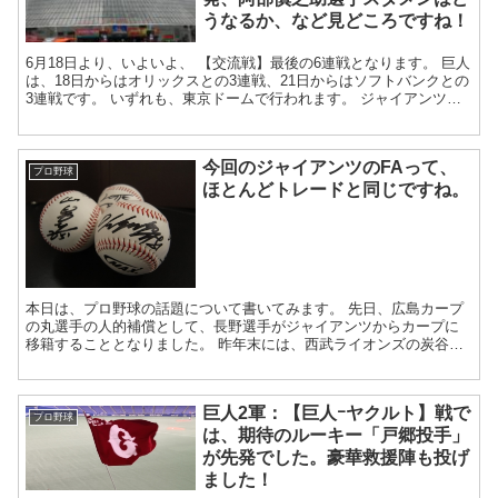
うなるか、など見どころですね！
6月18日より、いよいよ、 【交流戦】最後の6連戦となります。 巨人
は、18日からはオリックスとの3連戦、21日からはソフトバンクとの
3連戦です。 いずれも、東京ドームで行われます。 ジャイアンツの
先...
今回のジャイアンツのFAって、
プロ野球
ほとんどトレードと同じですね。
本日は、プロ野球の話題について書いてみます。 先日、広島カープ
の丸選手の人的補償として、長野選手がジャイアンツからカープに
移籍することとなりました。 昨年末には、西武ライオンズの炭谷選
手の人的補償として、ジャ...
巨人2軍：【巨人ｰヤクルト】戦で
プロ野球
は、期待のルーキー「戸郷投手」
が先発でした。豪華救援陣も投げ
ました！