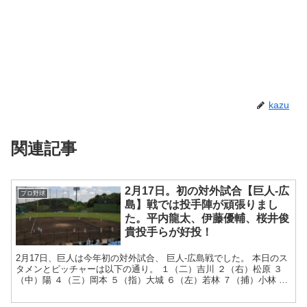
kazu
関連記事
2月17日。初の対外試合【巨人‐広
プロ野球
島】戦では投手陣が頑張りまし
た。平内龍太、伊藤優輔、桜井俊
貴投手らが好投！
2月17日、巨人は今年初の対外試合、 巨人‐広島戦でした。 本日のス
タメンとピッチャーは以下の通り。 １（二）吉川 ２（右）松原 ３
（中）陽 ４（三）岡本 ５（指）大城 ６（左）若林 ７（捕）小林 ８
（一）秋広 ９（遊...