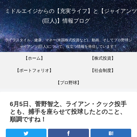
ミドルエイジからの【充実ライフ】と【ジャイアンツ
(巨人)】情報ブログ
ライフスタイル、健康、マネー(米国株式投資など)、動画、そしてプロ野球ジ
ャイアンツ(巨人)について、役立つ情報を発信しています！
【ホーム】
【株式投資】
【ポートフォリオ】
【社会制度】
【プロ野球】
6月5日、菅野智之、ライアン・クック投手
とも、捕手を座らせて投球したとのこと、
順調ですね！