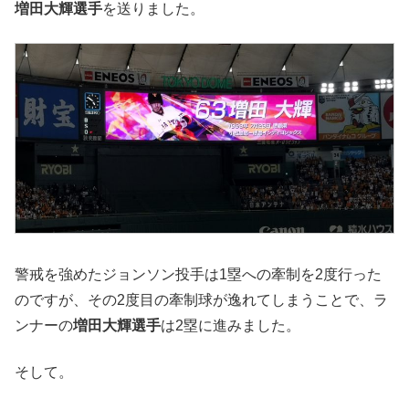
増田大輝選手
を送りました。
警戒を強めたジョンソン投手は1塁への牽制を2度行った
のですが、その2度目の牽制球が逸れてしまうことで、ラ
ンナーの
増田大輝選手
は2塁に進みました。
そして。