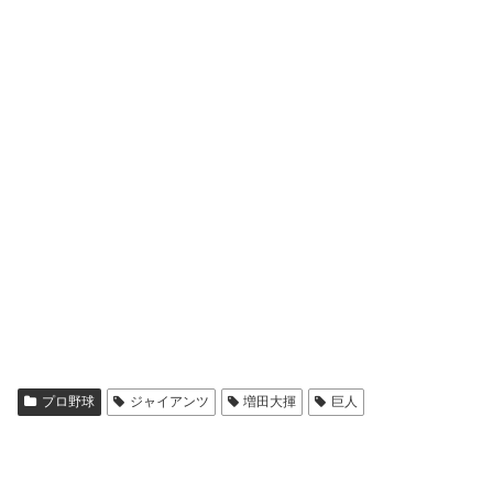
プロ野球
ジャイアンツ
増田大揮
巨人