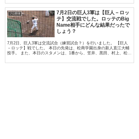
7月2日の巨人3軍は【巨人－ロッ
プロ野球
テ】交流戦でした。ロッテのBig
Name相手にどんな結果だったで
しょう？
7月2日、巨人3軍は交流試合（練習試合？）を行いました。 【巨人
－ロッテ】戦でした。 本日の先発は、松商学園出身の新人直江大輔
投手。 また、本日のスタメンは、1番から、笠井、黒田、村上、松
井、モタ、田島、荒井、小山、折下選...