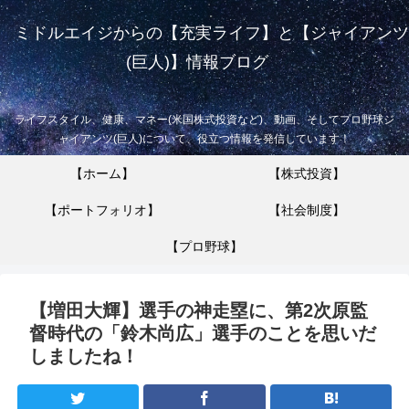
ミドルエイジからの【充実ライフ】と【ジャイアンツ
(巨人)】情報ブログ
ライフスタイル、健康、マネー(米国株式投資など)、動画、そしてプロ野球ジ
ャイアンツ(巨人)について、役立つ情報を発信しています！
【ホーム】
【株式投資】
【ポートフォリオ】
【社会制度】
【プロ野球】
【増田大輝】選手の神走塁に、第2次原監
督時代の「鈴木尚広」選手のことを思いだ
しましたね！