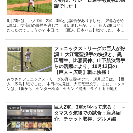
が好投。ゲレーロ選手も貫禄の活
躍でした！
6月23日は、巨人1軍、2軍、3軍とも試合がありました。 残念ながら
1軍は、交流戦の優勝を逃してしまいましたが。。。 巨人2軍はどう
だったのでしょうか？ 本日は、 【巨人ｰ日本ハム】戦でした。 本日
の先発は、高...
フェニックス・リーグの巨人が好
プロ野球
調！ 大江竜聖投手の快投と、黒
田響生、比嘉賢伸、山下航汰選手
らの活躍により、10月12日の
【巨人－広島】戦に快勝！
みやざきフェニックス・リーグの真っ最中です。 10月12日は、【巨
人－広島】戦でした。 本日の先発は、大江竜聖投手。 また、スタメ
ンは、1番から、センター松原、セカンド湯浅、ライト山下航汰、キ
ャッチャー岸田、ファースト加藤...
巨人2軍、3軍がやって来る！ －
プロ野球
タマスタ筑後での試合：座席紹
介、チケット取得、グルメ編－