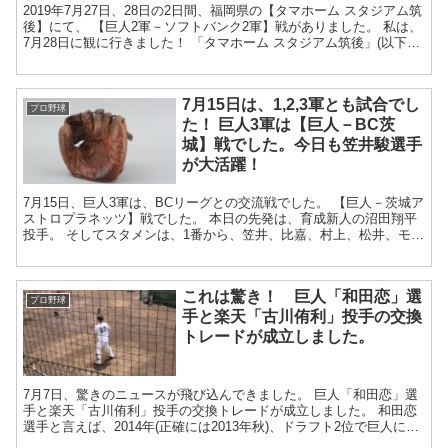
2019年7月27日、28日の2日間、福岡県の【タマホーム スタジアム筑
後】にて、 【巨人2軍－ソフトバンク2軍】戦がありました。 私は、
7月28日に観に行きました！ 「タマホーム スタジアム筑後」(以下、
「タマスタ筑後」...
7月15日は、1,2,3軍とも試合でし
プロ野球
た！ 巨人3軍は【巨人－BC茨
城】戦でした。今日も笠井駿選手
が大活躍！
7月15日、巨人3軍は、BCリーグとの交流戦でした。 【巨人－茨城ア
ストロプラネッツ】戦でした。 本日の先発は、育成新人の沼田翔平
投手。 そしてスタメンは、1番から、笠井、比嘉、村上、松井、モ
タ、高山、荒井、折下、田島選手...
これは驚き！ 巨人「和田恋」選
プロ野球
手と楽天「古川侑利」投手の交換
トレードが成立しました。
7月7日、驚きのニュースが飛び込んできました。 巨人「和田恋」選
手と楽天「古川侑利」投手の交換トレードが成立しました。 和田恋
選手と言えば、2014年(正確には2013年秋)、ドラフト2位で巨人に入
団した外野手です。 5月...