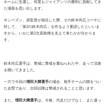
ホームに生還し、何度もジャイアンツの勝利に貢献してき
た場面を思い出します。
今シーズン、原監督が就任した際、その鈴木尚広コーチに
対して、「第2の鈴木尚広」を作るよう要請したといいま
すから、いかに第2次原政権を支えて来たかが分かりま
す。
鈴木尚広選手は、警戒に警戒を重ねられた中、走って活路
を開いてきました。
一方で今回の
増田大輝選手
の場合、相手チームの隙をつい
た走塁であり、次回以降は警戒されることと思います。
また、
増田大輝選手
は、今後、代走だけでなく、また違っ