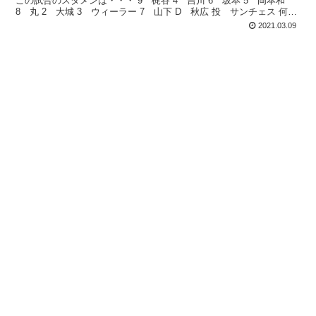
この試合のスタメンは・・・ 9 梶谷 4 吉川 6 坂本 5 岡本和
8 丸 2 大城 3 ウィーラー 7 山下 D 秋広 投 サンチェス 何
と...
2021.03.09