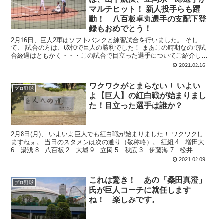
マルチヒット！ 新人投手らも躍
動！ 八百板卓丸選手の支配下登
録もおめでとう！
2月16日、巨人2軍はソフトバンクと練習試合を行いました。 そし
て、 試合の方は、6対0で巨人の勝利でした！ まあこの時期なので試
合経過はともかく・・・この試合で目立った選手についてご紹介しま
しょう。 まずは打撃面から。 ...
2021.02.16
ワクワクがとまらない！ いよい
プロ野球
よ【巨人】の紅白戦が始まりまし
た！目立った選手は誰か？
2月8日(月)、 いよいよ巨人でも紅白戦が始まりました！ ワクワクし
ますねぇ。 当日のスタメンは次の通り（敬称略）。 紅組 4 増田大
6 湯浅 8 八百板 2 大城 9 立岡 5 秋広 3 伊藤海 7 松井...
2021.02.09
これは驚き！ あの「桑田真澄」
プロ野球
氏が巨人コーチに就任します
ね！ 楽しみです。