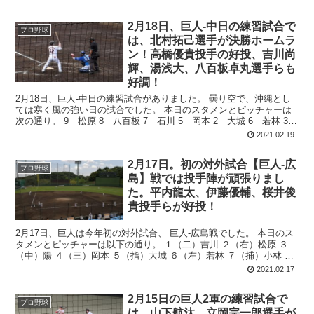
2月18日、巨人‐中日の練習試合で
プロ野球
は、北村拓己選手が決勝ホームラ
ン！高橋優貴投手の好投、吉川尚
輝、湯浅大、八百板卓丸選手らも
好調！
2月18日、巨人‐中日の練習試合がありました。 曇り空で、沖縄とし
ては寒く風の強い日の試合でした。 本日のスタメンとピッチャーは
次の通り。 9 松原 8 八百板 7 石川 5 岡本 2 大城 6 若林 3
秋広 D ...
2021.02.19
2月17日。初の対外試合【巨人‐広
プロ野球
島】戦では投手陣が頑張りまし
た。平内龍太、伊藤優輔、桜井俊
貴投手らが好投！
2月17日、巨人は今年初の対外試合、 巨人‐広島戦でした。 本日のス
タメンとピッチャーは以下の通り。 １（二）吉川 ２（右）松原 ３
（中）陽 ４（三）岡本 ５（指）大城 ６（左）若林 ７（捕）小林 ８
（一）秋広 ９（遊...
2021.02.17
2月15日の巨人2軍の練習試合で
プロ野球
は、山下航汰、立岡宗一郎選手が