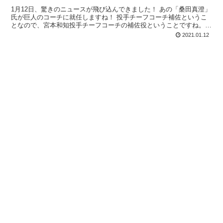
1月12日、驚きのニュースが飛び込んできました！ あの「桑田真澄」
氏が巨人のコーチに就任しますね！ 投手チーフコーチ補佐というこ
となので、宮本和知投手チーフコーチの補佐役ということですね。背
番号は、恩師藤田元司元監督の付けていた背番号7...
2021.01.12