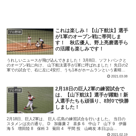
これは楽しみ！【山下航汰】選手
プロ野球
が1軍のオープン戦に帯同しま
す！ 秋広優人、野上亮磨選手ら
の活躍も楽しみです！
うれしいニュースが飛び込んできました！ 3月8日、ソフトバンクと
のオープン戦に向け、 山下航汰選手が1軍に呼ばれました！ 先日の2
軍での試合で、右に左に4安打、うち1本がホームランという素晴ら
しい成績を残しましたので、近い...
2021.03.08
2月18日の巨人2軍の練習試合で
プロ野球
は、【山下航汰】選手が躍動！新
人選手たちも頑張り、8対0で快勝
しました！
2月18日、巨人2軍は、 巨人‐広島の練習試合を行いました。 当日の
スタメンは次の通り。 D 加藤廉 2 喜多 6 中山 7 山下 9 伊藤
海 5 増田陸 8 保科 3 菊田 4 平間 投 山崎友 本日は山...
2021.02.19