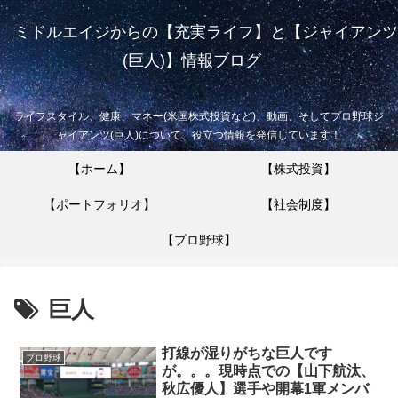
ミドルエイジからの【充実ライフ】と【ジャイアンツ
(巨人)】情報ブログ
ライフスタイル、健康、マネー(米国株式投資など)、動画、そしてプロ野球ジ
ャイアンツ(巨人)について、役立つ情報を発信しています！
【ホーム】
【株式投資】
【ポートフォリオ】
【社会制度】
【プロ野球】
巨人
打線が湿りがちな巨人です
プロ野球
が。。。現時点での【山下航汰、
秋広優人】選手や開幕1軍メンバ