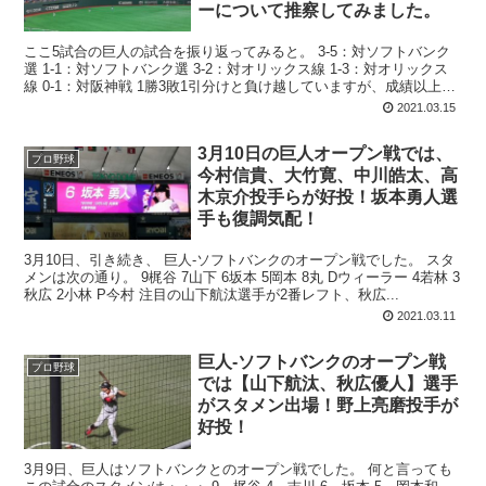
ーについて推察してみました。
ここ5試合の巨人の試合を振り返ってみると。 3-5：対ソフトバンク
選 1-1：対ソフトバンク選 3-2：対オリックス線 1-3：対オリックス
線 0-1：対阪神戦 1勝3敗1引分けと負け越していますが、成績以上に
深刻なのが...
2021.03.15
3月10日の巨人オープン戦では、
プロ野球
今村信貴、大竹寛、中川皓太、高
木京介投手らが好投！坂本勇人選
手も復調気配！
3月10日、引き続き、 巨人‐ソフトバンクのオープン戦でした。 スタ
メンは次の通り。 9梶谷 7山下 6坂本 5岡本 8丸 Dウィーラー 4若林 3
秋広 2小林 P今村 注目の山下航汰選手が2番レフト、秋広...
2021.03.11
巨人-ソフトバンクのオープン戦
プロ野球
では【山下航汰、秋広優人】選手
がスタメン出場！野上亮磨投手が
好投！
3月9日、巨人はソフトバンクとのオープン戦でした。 何と言っても