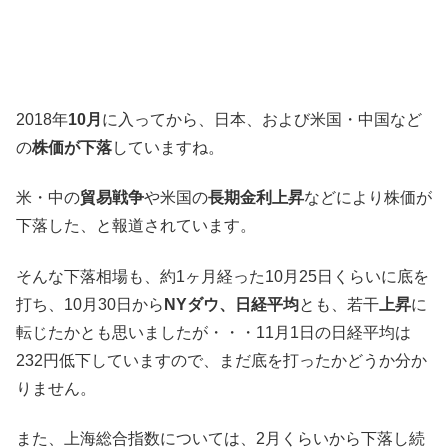
2018年
10月
に入ってから、日本、および米国・中国など
の
株価が下落
していますね。
米・中の
貿易戦争
や米国の
長期金利上昇
などにより株価が
下落した、と報道されています。
そんな下落相場も、約1ヶ月経った10月25日くらいに底を
打ち、10月30日から
NYダウ、日経平均
とも、若干
上昇
に
転じたかとも思いましたが・・・11月1日の日経平均は
232円低下していますので、まだ底を打ったかどうか分か
りません。
また、上海総合指数については、2月くらいから下落し続