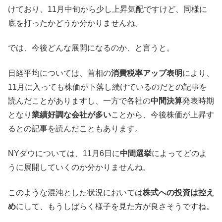
けており、11月中旬から少し上昇気配ですけど、同様に
底を打ったかどうか分かりませんね。
では、今後どんな展開になるのか、と言うと。
日経平均については、首相の
消費税率アップ表明
により、
11月に入っても株価が下落し続けているのだとの記事を
読んだことがありますし、一方で各社の
中間決算
発表時期
となり
業績好調な会社が多い
ことから、今後株価が上昇す
るとの記事を読んだこともあります。
NYダウについては、11月6日に
中間選挙
によってどのよ
うに展開していくのか分かりませんね。
このような混沌とした状況においては
株式への投資は控え
め
にして、もうしばらく様子を見た方が良さそうですね。