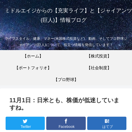
ミドルエイジからの【充実ライフ】と【ジャイアンツ
(巨人)】情報ブログ
ライフスタイル、健康、マネー(米国株式投資など)、動画、そしてプロ野球ジ
ャイアンツ(巨人)について、役立つ情報を発信しています！
【ホーム】
【株式投資】
【ポートフォリオ】
【社会制度】
【プロ野球】
11月1日：日米とも、株価が低迷していま
すね。
Twitter
Facebook
はてブ