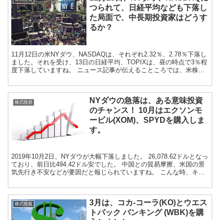
つられて、日経平均なども下落し
た局面で、中長期投資家はどうす
るか？
11月12日の米NYダウ、NASDAQは、それぞれ2.32％、2.78％下落し
ました。それを受け、13日の日経平均、TOPIXは、昼の時点で3％程
度下落していますね。 ニュース記事が伝えることころでは、米株価
の下落は、まずアップルiP...
NYダウの急落は、ある意味投資
株式投資
のチャンス！ 10月はエクソンモ
ービル(XOM)、SPYDを購入しま
す。
2019年10月2日、NYダウが大幅下落しました。 26,078.62ドルとなっ
ており、前日比494.42ドル安でした。 中国との貿易摩擦、米国の景
気先行き不安などが要因だと報じられていますね。 こんな時、キャ
ピタ...
3月は、コカ-コーラ(KO)とウエス
株式投資
トパック バンキング (WBK)を購