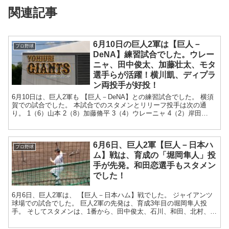
関連記事
6月10日の巨人2軍は【巨人－
プロ野球
DeNA】練習試合でした。ウレー
ニャ、田中俊太、加藤壮太、モタ
選手らが活躍！横川凱、ディプラ
ン両投手が好投！
6月10日は、巨人2軍も 【巨人－DeNA】との練習試合でした。 横須
賀での試合でした。 本試合でのスタメンとリリーフ投手は次の通
り。 1（6）山本 2（8）加藤脩平 3（4）ウレーニャ 4（2）岸田
5（3...
6月6日、巨人2軍【巨人－日本ハ
プロ野球
ム】戦は、育成の「堀岡隼人」投
手が先発。和田恋選手もスタメン
でした！
6月6日、巨人2軍は、 【巨人－日本ハム】戦でした。 ジャイアンツ
球場での試合でした。 巨人2軍の先発は、育成3年目の堀岡隼人投
手。 そしてスタメンは、1番から、田中俊太、石川、和田、北村、中
島、加藤、マルティネス、...