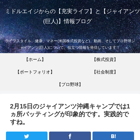
ミドルエイジからの【充実ライフ】と【ジャイアンツ
(巨人)】情報ブログ
ライフスタイル、健康、マネー(米国株式投資など)、動画、そしてプロ野球ジ
ャイアンツ(巨人)について、役立つ情報を発信しています！
【ホーム】
【株式投資】
【ポートフォリオ】
【社会制度】
【プロ野球】
2月15日のジャイアンツ沖縄キャンプでは1
ヵ所バッティングが印象的です。実践的で
すね。