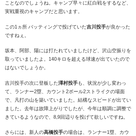
ことなのでしょうね。キャンプ早々に紅白戦をするなど、
実戦重視のキャンプだと思います。
この1ヵ所 バッティングで投げていた
吉川投手
が良かった
ですねぇ。
坂本、阿部、陽には打たれていましたけど、沢山空振りを
取っていましたよ。140キロを超える球速が出ていたので
はないでしょうか。
吉川投手の次に登板した
澤村投手
も、状況が少し変わっ
て、ランナー2塁、カウント2ボール2ストライクの場面
で、凡打の山を築いていました。結構なスピードが出てい
ました。去年は故障上がりでしたが、今年は順調に調整で
きているようなので、8,9回辺りを投げて欲しいですね。
さらには、新人の
高橋投手
の場合は、ランナー1塁、カウ