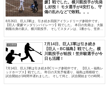
媛】戦でした。横川凱投手が先発
し好投！ モタ選手が4安打も、守
備の乱れなどで敗戦。。。
8月26日、巨人3軍は、引き続き四国アイランドリーグ参戦中です。
【巨人ｰ愛媛マンダリンパイレーツ】戦でした。 本日の先発は、大阪
桐蔭出身の新人、横川凱投手。 そしてスタメンは、1番から、笠井、
黒田、加藤、松井、モ...
7月14日、巨人3軍は引き続き
プロ野球
【巨人－BC福島】戦でした。横
川凱投手が粘投！笠井駿選手が今
日も活躍！
7月14日、巨人3軍は引き続きBCリーグ参戦中です。 【巨人－福島レ
ッドホープス】戦でした。 昨日の天気予報通り、福島は雨模様で、
試合開始が1時間半遅れました。 そして何と、試合開始までの時間
で、巨人の杉内投手コーチと、福...