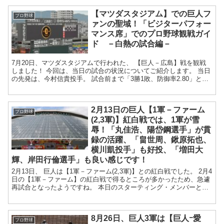
【マツダスタジアム】での巨人フ
プロ野球
ァンの聖域！「ビジターパフォー
マンス席」でのプロ野球観戦ガイ
ド －白熱の試合編－
7月20日、マツダスタジアムで行われた、 【巨人－広島】戦を観戦
しました！ 今回は、当日の試合の状況についてご紹介します。 当日
の先発は、今村信貴投手。 試合前まで「3勝1敗、防御率2.80」と、
勝ち星こそ思うように...
2月13日の巨人【1軍－ファーム
プロ野球
(2,3軍)】紅白戦では、1軍が雪
辱！「丸佳浩、陽岱鋼選手」が貫
録の活躍、「畠世周、鍬原拓也、
横川凱投手」も好投、「増田大
輝、岸田行倫選手」も良い感じです！
2月13日、 巨人は【1軍－ファーム(2,3軍)】との紅白戦でした。 2月4
日の【1軍－ファーム】の紅白戦で得るところが多かったため、急遽
再試合となったようですね。 本日のスターティング・メンバーとリ
リーフ投手は次のとおり...
8月26日、巨人3軍は【巨人ｰ愛
プロ野球