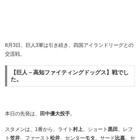
8月3日、巨人3軍は引き続き、四国アイランドリーグとの
交流戦、
【巨人－高知ファイティングドッグス】戦でし
た。
本日の先発は、
田中優大投手
。
スタメンは、1番から、ライト
村上
、ショート
黒田
、レフ
ト
笠井
、ファースト
松井
、センター
モタ
、サード
比嘉
、セ