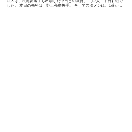
巨人は、根尾昴選手も出場した中日との試合、 【巨人－中日】戦で
した。 本日の先発は、野上亮磨投手。 そしてスタメンは、1番か
ら、レフト松原、ショート湯浅...