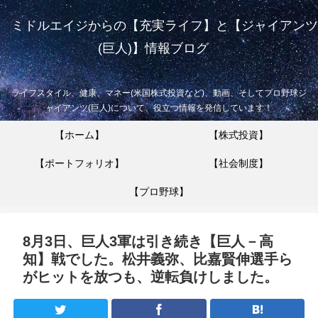
ミドルエイジからの【充実ライフ】と【ジャイアンツ
(巨人)】情報ブログ
ライフスタイル、健康、マネー(米国株式投資など)、動画、そしてプロ野球ジ
ャイアンツ(巨人)について、役立つ情報を発信しています！
【ホーム】
【株式投資】
【ポートフォリオ】
【社会制度】
【プロ野球】
8月3日、巨人3軍は引き続き【巨人－高
知】戦でした。松井義弥、比嘉賢伸選手ら
がヒットを放つも、逆転負けしました。