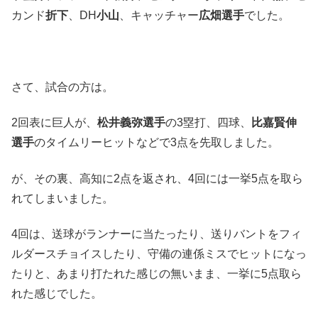
カンド
折下
、DH
小山
、キャッチャー
広畑選手
でした。
さて、試合の方は。
2回表に巨人が、
松井義弥選手
の3塁打、四球、
比嘉賢伸
選手
のタイムリーヒットなどで3点を先取しました。
が、その裏、高知に2点を返され、4回には一挙5点を取ら
れてしまいました。
4回は、送球がランナーに当たったり、送りバントをフィ
ルダースチョイスしたり、守備の連係ミスでヒットになっ
たりと、あまり打たれた感じの無いまま、一挙に5点取ら
れた感じでした。