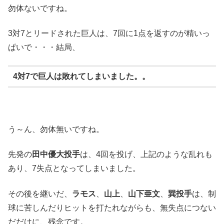
勿体ないですね。
3対7とリードされた巨人は、7回に1点を返すのが精いっ
ぱいで・・・結局、
4対7で巨人は敗れてしまいました。。
う～ん、勿体無いですね。
先発の
田中優大投手
は、4回を投げ、上記のような乱れも
あり、7失点となってしまいました。
その後を継いだ、
ラモス
、
山上
、
山下亜文
、
巽投手
は、制
球に苦しんだりヒットを打たれながらも、無失点につない
だだけに、残念です。