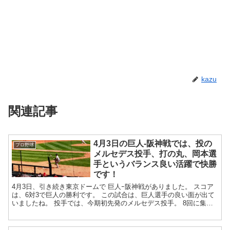
kazu
関連記事
4月3日の巨人-阪神戦では、投の
プロ野球
メルセデス投手、打の丸、岡本選
手というバランス良い活躍で快勝
です！
4月3日、引き続き東京ドームで 巨人ｰ阪神戦がありました。 スコア
は、6対3で巨人の勝利です。 この試合は、巨人選手の良い面が出て
いましたね。 投手では、今期初先発のメルセデス投手。 8回に集中
打を食らい、3点取ら...