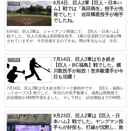
6月4日、巨人2軍【巨人－日本ハ
プロ野球
ム】戦では「高田萌生」投手が先
発でした！ 吉田輝星投手が相手
でしたね。
6月4日、巨人2軍は、ジャイアンツ球場にて、 【巨人－日本ハム】
戦でした。 巨人の先発は高田萌生投手。 1軍の交流戦での先発が噂
されていますが、今日先発するのですね。噂が本当ならば、今日は
短いイニングを投げるはずです。 ...
7月14日、巨人3軍は引き続き
プロ野球
【巨人－BC福島】戦でした。横
川凱投手が粘投！笠井駿選手が今
日も活躍！
7月14日、巨人3軍は引き続きBCリーグ参戦中です。 【巨人－福島レ
ッドホープス】戦でした。 昨日の天気予報通り、福島は雨模様で、
試合開始が1時間半遅れました。 そして何と、試合開始までの時間
で、巨人の杉内投手コーチと、福...
9月23日、巨人2軍は【巨人－日
プロ野球
本ハム】戦でした。ヤングマン投
手らが好投も、打線が沈黙し、敗