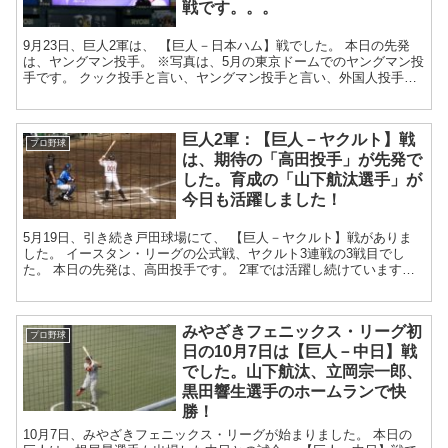
戦です。。。
9月23日、巨人2軍は、 【巨人－日本ハム】戦でした。 本日の先発
は、ヤングマン投手。 ※写真は、5月の東京ドームでのヤングマン投
手です。 クック投手と言い、ヤングマン投手と言い、外国人投手の
先発機会...
巨人2軍：【巨人－ヤクルト】戦
プロ野球
は、期待の「高田投手」が先発で
した。育成の「山下航汰選手」が
今日も活躍しました！
5月19日、引き続き戸田球場にて、 【巨人－ヤクルト】戦がありま
した。 イースタン・リーグの公式戦、ヤクルト3連戦の3戦目でし
た。 本日の先発は、高田投手です。 2軍では活躍し続けています。
今のところ1軍の壁に跳ね返...
みやざきフェニックス・リーグ初
プロ野球
日の10月7日は【巨人－中日】戦
でした。山下航汰、立岡宗一郎、
黒田響生選手のホームランで快
勝！
10月7日、みやざきフェニックス・リーグが始まりました。 本日の