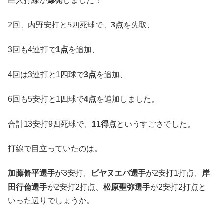
巨人打線が
爆発
しました！
2回、内野安打と5四死球で、
3点
を先取、
3回も4連打で
1点
を追加、
4回は3連打と1四球で
3点
を追加、
6回も5安打と1四球で
4点
を追加しました。
合計13安打9四死球で、
11得点
というすごさでした。
打線で目立っていたのは。
加藤脩平選手
が3安打、
ビヤヌエバ選手
が2安打1打点、
岸
田行倫選手
が2安打2打点、
松原聖弥選手
が2安打2打点と
いった辺りでしょうか。