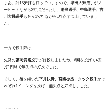
まあ、計13安打も打っていますので、
増田大輝選手
がノ
ーヒットながら2打点だったし、
湯浅選手、中島選手、吉
川大幾選手
も各々1安打ながら1打点ずつ上げていまし
た。
一方で投手陣は。
先発の
藤岡貴裕投手
が好投しましたね。6回を投げて4安
打1四球で無失点の好投でした。
そして、後を継いだ
平井快青、宮國
椋丞、クック投手
がそ
れぞれ1イニングを投げ、無失点と好投しました。