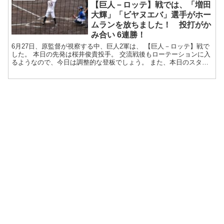
【巨人－ロッテ】戦では、「増田
大輝」「ビヤヌエバ」選手がホー
ムランを放ちました！ 投打がか
み合い 6連勝！
6月27日、原監督が視察する中、巨人2軍は、 【巨人－ロッテ】戦で
した。 本日の先発は桜井俊貴投手。 交流戦後もローテーションに入
るようなので、今日は調整的な登板でしょう。 また、本日のスタメ
ンは、1番から、増田大輝...