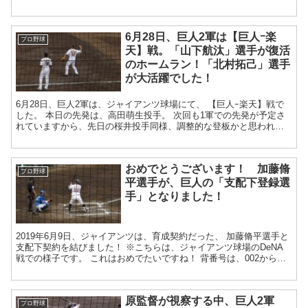
ーグに派遣されること...
6月28日、巨人2軍は【巨人ｰ楽
プロ野球
天】戦。「山下航汰」選手が復活
のホームラン！「北村拓己」選手
が大活躍でした！
6月28日、巨人2軍は、ジャイアンツ球場にて、 【巨人ｰ楽天】戦で
した。 本日の先発は、高田萌生投手。 次回も1軍での先発が予定さ
れていますから、先日の桜井投手同様、調整的な登板かと思われま
す。 また、本日のスタメン...
おめでとうございます！ 加藤脩
プロ野球
平選手が、巨人の「支配下登録選
手」となりました！
2019年6月9日、ジャイアンツは、育成契約だった、 加藤脩平選手と
支配下契約を結びました！ ※こちらは、ジャイアンツ球場のDeNA
戦での様子です。 これはおめでたいですね！ 背番号は、002から
94...
原監督が視察する中、巨人2軍
プロ野球