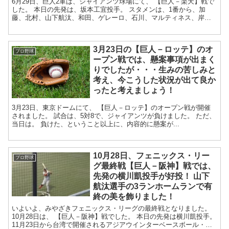
6月29日、巨人2軍は、ジャイアンツ球場にて、 【巨人－楽天】戦で
した。 本日の先発は、坂本工宜投手。 スタメンは、1番から、加
藤、北村、山下航汰、和田、ゲレーロ、石川、マルティネス、岸
田、湯浅選手でした。 少し雨模...
3月23日の【巨人－ロッテ】のオ
プロ野球
ープン戦では、懸案事項が出まく
りでしたが・・・生みの苦しみと
考え、今こうした状況が出て良か
ったと考えましょう！
3月23日、東京ドームにて、 【巨人－ロッテ】のオープン戦が開催
されました。 試合は、5対8で、ジャイアンツが負けました。 ただ、
当日は。 負けた、ということ以上に、内容的に懸案が...
10月28日、フェニックス・リー
プロ野球
グ最終戦【巨人－阪神】戦では、
先発の横川凱投手が好投！ 山下
航汰選手の3ランホームランで有
終の美を飾りました！
いよいよ、みやざきフェニックス・リーグの最終戦となりました。
10月28日は、 【巨人－阪神】戦でした。 本日の先発は横川凱投手。
11月23日から台湾で開催されるアジアウインターベースボール・リ