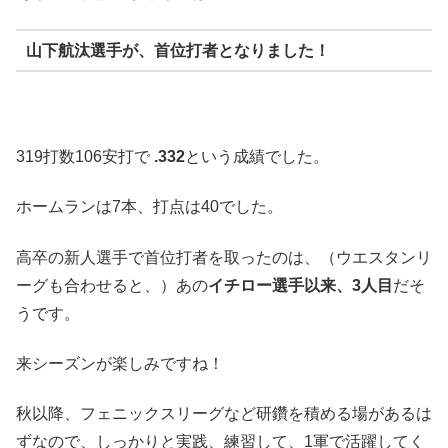
山下航汰選手
が、首位打者となりました！
319打数106安打で
.332
という成績でした。
ホームランは7本、打点は40でした。
高卒の新人選手で首位打者を取ったのは、（ウエスタンリ
ーグも合わせると、）あの
イチロー選手以来、3人目
だそ
うです。
来シーズンが楽しみですね！
秋以降、フェニックスリーグなど研鑽を積める場があるは
ずなので、しっかりと実践、練習して、1軍で活躍してく