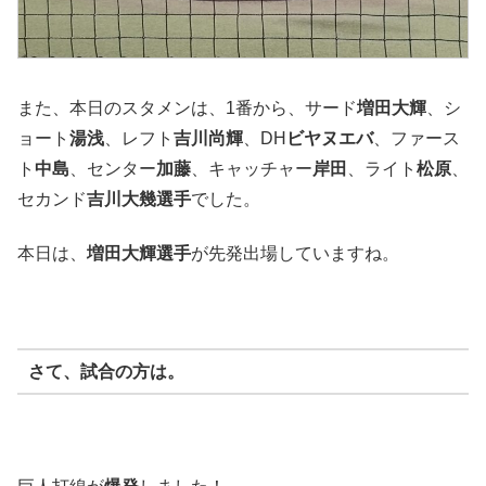
また、本日のスタメンは、1番から、サード
増田大輝
、シ
ョート
湯浅
、レフト
吉川尚輝
、DH
ビヤヌエバ
、ファース
ト
中島
、センター
加藤
、キャッチャー
岸田
、ライト
松原
、
セカンド
吉川大幾選手
でした。
本日は、
増田大輝選手
が先発出場していますね。
さて、試合の方は。