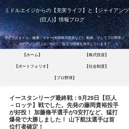
ミドルエイジからの【充実ライフ】と【ジャイアンツ
(巨人)】情報ブログ
ライフスタイル、健康、マネー(米国株式投資など)、動画、そしてプロ野球ジ
ャイアンツ(巨人)について、役立つ情報を発信しています！
【ホーム】
【株式投資】
【ポートフォリオ】
【社会制度】
【プロ野球】
イースタンリーグ最終戦：9月29日【巨人
－ロッテ】戦でした。先発の藤岡貴裕投手
が好投！ 加藤脩平選手が3安打など、猛打
爆発で大勝しました！ 山下航汰選手は首
位打者確定！