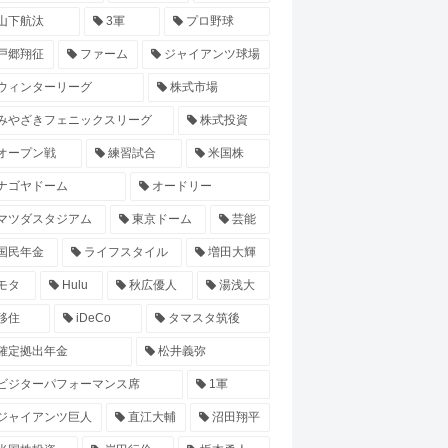
山下航汰
3軍
プロ野球
戸郷翔征
ファーム
ジャイアンツ球場
ウィンターリーグ
株式市場
みやざきフェニックスリーグ
株式投資
オープン戦
練習試合
米国株
ナゴヤドーム
オードリー
マツダスタジアム
東京ドーム
芸能
国民年金
ライフスタイル
増田大輝
モタ
Hulu
秋広優人
湯浅大
移住
iDeCo
タマスタ筑後
確定拠出年金
松井義弥
ビジターパフォーマンス席
1軍
ジャイアンツ巨人
直江大輔
沼田翔平