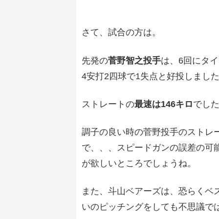
さて、試合の方は。
先発の
菅野智之投手
は、6回にタ
4安打2四球で1失点と好投しまし
ストレートの
最速は146キロ
でし
調子の良い時の菅野投手のストレー
で、、、スピードガンの誤差の可
が欲しいところでしょうね。
また、斗山ベアーズは、恐らくベ
いのピッチングをしても不思議で