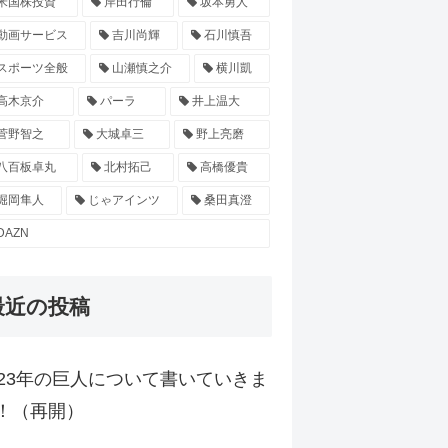
米国株投資
岸田行倫
坂本勇人
動画サービス
吉川尚輝
石川慎吾
スポーツ全般
山瀬慎之介
横川凱
高木京介
パーラ
井上温大
菅野智之
大城卓三
野上亮磨
八百板卓丸
北村拓己
高橋優貴
堀岡隼人
じゃアインツ
桑田真澄
DAZN
最近の投稿
023年の巨人について書いていきま
！（再開）