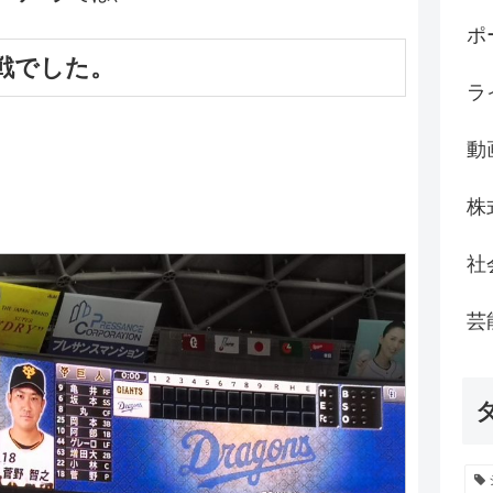
ポ
戦でした。
ラ
動
株
社
芸