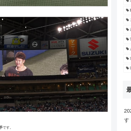
2
す
手
です。