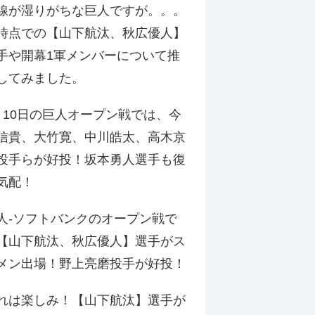
線が湿りがちな巨人ですが。。。
時点での【山下航汰、秋広優人】
手や開幕1軍メンバーについて推
してみました。
月10日の巨人オープン戦では、今
信貴、大竹寛、中川皓太、高木京
投手らが好投！坂本勇人選手も復
気配！
人-ソフトバンクのオープン戦で
【山下航汰、秋広優人】選手がス
メン出場！野上亮磨投手が好投！
れは楽しみ！【山下航汰】選手が