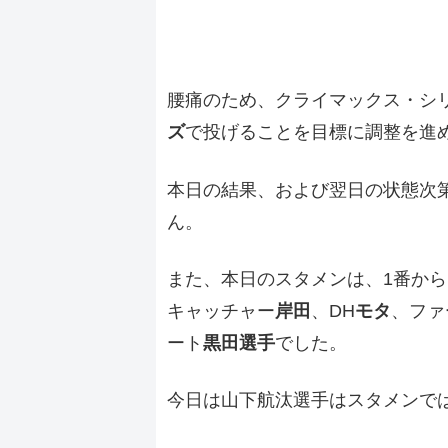
腰痛のため、クライマックス・シ
ズ
で投げることを目標に調整を進
本日の結果、および翌日の状態次
ん。
また、本日のスタメンは、1番か
キャッチャー
岸田
、DH
モタ
、ファ
ート
黒田選手
でした。
今日は山下航汰選手はスタメンで