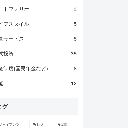
ートフォリオ
1
イフスタイル
5
画サービス
5
式投資
35
会制度(国民年金など)
8
能
12
タグ
ジャイアンツ
巨人
2軍