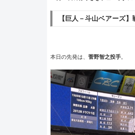
【巨人－斗山ベアーズ】
本日の先発は、
菅野智之投手
。