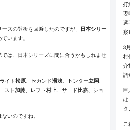
打
現
選
リーズの登板を回避したのですが、
日本シリー
察
めています。
3
第では、日本シリーズに間に合うかもしれませ
村
介
調
らライト
松原
、セカンド
湯浅
、センター
立岡
、
巨
ースト
加藤
、レフト
村上
、サード
比嘉
、ショ
は
タ
はないのですね。
こ