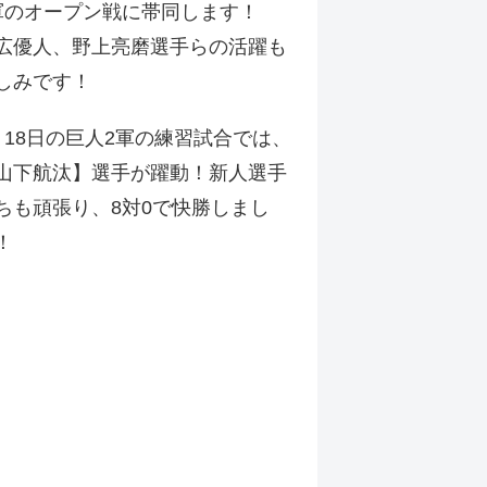
軍のオープン戦に帯同します！
広優人、野上亮磨選手らの活躍も
しみです！
月18日の巨人2軍の練習試合では、
山下航汰】選手が躍動！新人選手
ちも頑張り、8対0で快勝しまし
！