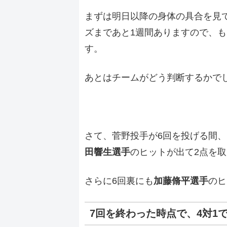
まずは明日以降の身体の具合を見
ズまであと1週間ありますので、
す。
あとはチームがどう判断するかで
さて、菅野投手が6回を投げる間、
田響生選手
のヒットが出て2点を
さらに6回裏にも
加藤脩平選手
のヒ
7回を終わった時点で、4対1