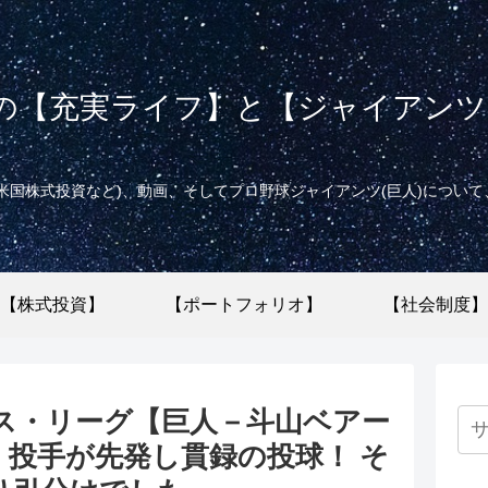
の【充実ライフ】と【ジャイアンツ(
米国株式投資など)、動画、そしてプロ野球ジャイアンツ(巨人)につい
【株式投資】
【ポートフォリオ】
【社会制度】
クス・リーグ【巨人－斗山ベアー
投手が先発し貫録の投球！ そ