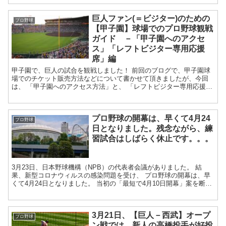
巨人ファン(＝ビジター)のための
プロ野球
【甲子園】球場でのプロ野球観戦
ガイド －「甲子園へのアクセ
ス」「レフトビジター専用応援
席」編
甲子園で、巨人の試合を観戦しました！ 前回のブログで、甲子園球
場でのチケット販売方法などについて書かせて頂きましたが、今回
は、 「甲子園へのアクセス方法」と、 「レフトビジター専用応援
席」のご紹介をします！ まずは「甲子園へ...
プロ野球の開幕は、早くて4月24
プロ野球
日となりました。残念ながら、練
習試合はしばらく休止です。。。
3月23日、日本野球機構（NPB）の代表者会議がありました。 結
果、新型コロナウィルスの感染問題を受け、 プロ野球の開幕は、早
くて4月24日となりました。 当初の「最短で4月10日開幕」案を断念
し、 「4月24日の開幕を...
3月21日、【巨人－西武】オープ
プロ野球
ン戦では、新人の高橋投手が好投