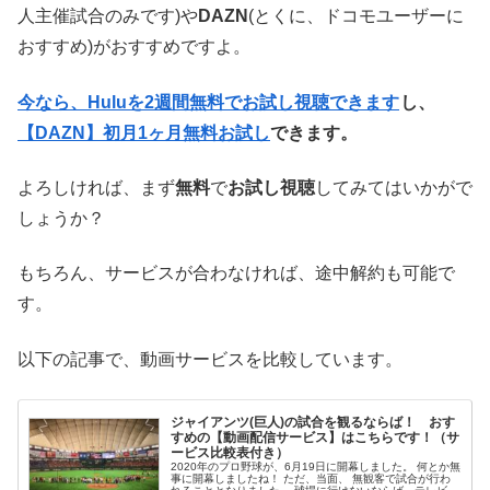
人主催試合のみです)や
DAZN
(とくに、ドコモユーザーに
おすすめ)がおすすめですよ。
今なら、Huluを2週間無料でお試し視聴できます
し、
【DAZN】初月1ヶ月無料お試し
できます。
よろしければ、まず
無料
で
お試し視聴
してみてはいかがで
しょうか？
もちろん、サービスが合わなければ、途中解約も可能で
す。
以下の記事で、動画サービスを比較しています。
ジャイアンツ(巨人)の試合を観るならば！ おす
すめの【動画配信サービス】はこちらです！（サ
ービス比較表付き）
2020年のプロ野球が、6月19日に開幕しました。 何とか無
事に開幕しましたね！ ただ、当面、 無観客で試合が行わ