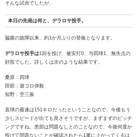
そんな試合でしたが、
本日の先発は何と、
デラロサ投手
。
脇腹の故障以来、約1か月ぶりの登板となります。
デラロサ投手は
1回を投げ、被安打0、与四球1、無失点の
好投でした。詳しくは次のような結果です。
桑原：四球
田部：遊ゴロ併殺
知野：空三振
直球の最速は151キロだったということなので、今後もう
少しスピードが出ても良さそうですが、まずまずのピッチ
ングですね。患部は問題なしとのことなので、今後何度か
投げて問題ないことが確認されたら1軍に上がってくるは