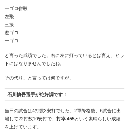
一ゴロ併殺
左飛
三振
遊ゴロ
一ゴロ
と言った成績でした。右に左に打っているとは言え、ヒッ
トにはなりませんでしたね。
その代り、と言っては何ですが、
石川慎吾選手が絶好調です！
当日の試合は4打数3安打でした。2軍降格後、6試合に出
場して22打数10安打で、
打率.455
という素晴らしい成績
を上げています。