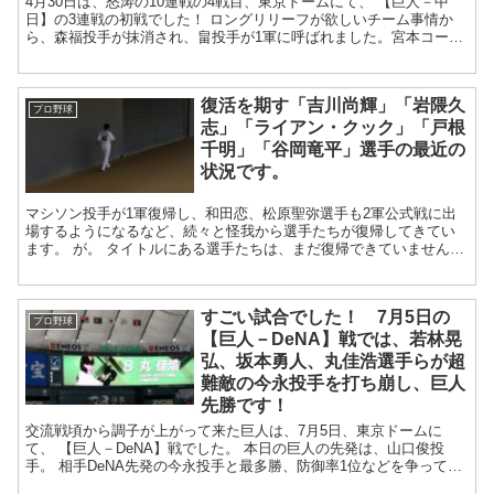
4月30日は、怒涛の10連戦の4戦目、東京ドームにて、 【巨人－中
日】の3連戦の初戦でした！ ロングリリーフが欲しいチーム事情か
ら、森福投手が抹消され、畠投手が1軍に呼ばれました。宮本コーチ
曰く、「試行錯誤しながら全員で戦ってい...
復活を期す「吉川尚輝」「岩隈久
プロ野球
志」「ライアン・クック」「戸根
千明」「谷岡竜平」選手の最近の
状況です。
マシソン投手が1軍復帰し、和田恋、松原聖弥選手も2軍公式戦に出
場するようになるなど、続々と怪我から選手たちが復帰してきてい
ます。 が。 タイトルにある選手たちは、まだ復帰できていません
ね。 気になる、最近の状況についてまと...
すごい試合でした！ 7月5日の
プロ野球
【巨人－DeNA】戦では、若林晃
弘、坂本勇人、丸佳浩選手らが超
難敵の今永投手を打ち崩し、巨人
先勝です！
交流戦頃から調子が上がって来た巨人は、7月5日、東京ドームに
て、 【巨人－DeNA】戦でした。 本日の巨人の先発は、山口俊投
手。 相手DeNA先発の今永投手と最多勝、防御率1位などを争ってい
ます。 本日のスタ...