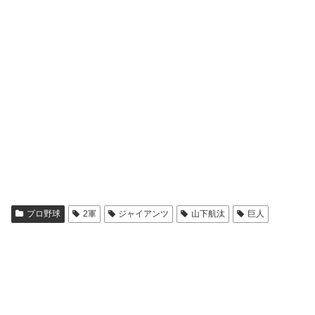
プロ野球
2軍
ジャイアンツ
山下航汰
巨人