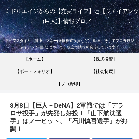
ミドルエイジからの【充実ライフ】と【ジャイアンツ
(巨人)】情報ブログ
ライフスタイル、健康、マネー(米国株式投資など)、動画、そしてプロ野球ジ
ャイアンツ(巨人)について、役立つ情報を発信しています！
【ホーム】
【株式投資】
【ポートフォリオ】
【社会制度】
【プロ野球】
8月8日【巨人－DeNA】2軍戦では「デラ
ロサ投手」が先発し好投！「山下航汰選
手」はノーヒット、「石川慎吾選手」が好
調！