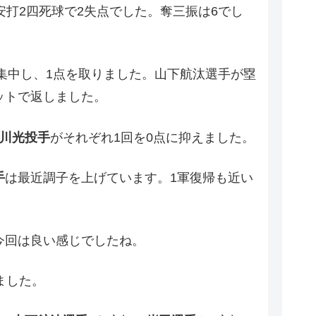
安打2四死球で2失点でした。奪三振は6でし
を集中し、1点を取りました。山下航汰選手が塁
ットで返しました。
川光投手
がそれぞれ1回を0点に抑えました。
手
は最近調子を上げています。1軍復帰も近い
今回は良い感じでしたね。
ました。