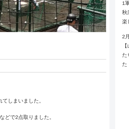
1
秋
楽
2
【
た
た
れてしまいました。
などで2点取りました。