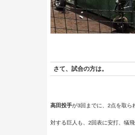
さて、試合の方は。
高田投手
が3回までに、2点を取ら
対する巨人も、2回表に安打、犠飛