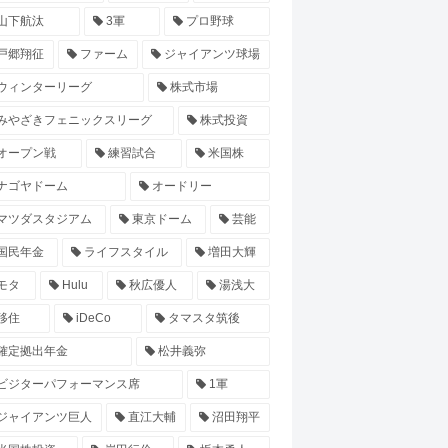
山下航汰
3軍
プロ野球
戸郷翔征
ファーム
ジャイアンツ球場
ウィンターリーグ
株式市場
みやざきフェニックスリーグ
株式投資
オープン戦
練習試合
米国株
ナゴヤドーム
オードリー
マツダスタジアム
東京ドーム
芸能
国民年金
ライフスタイル
増田大輝
モタ
Hulu
秋広優人
湯浅大
移住
iDeCo
タマスタ筑後
確定拠出年金
松井義弥
ビジターパフォーマンス席
1軍
ジャイアンツ巨人
直江大輔
沼田翔平