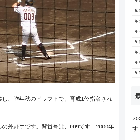
業し、昨年秋のドラフトで、育成1位指名され
2
ちの外野手です。背番号は、
009
です。2000年
す
。