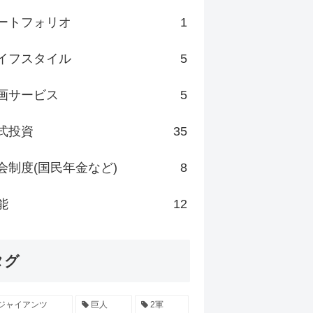
ートフォリオ
1
イフスタイル
5
画サービス
5
式投資
35
会制度(国民年金など)
8
能
12
タグ
ジャイアンツ
巨人
2軍