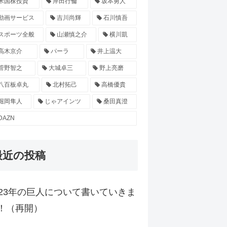
米国株投資
岸田行倫
坂本勇人
動画サービス
吉川尚輝
石川慎吾
スポーツ全般
山瀬慎之介
横川凱
高木京介
パーラ
井上温大
菅野智之
大城卓三
野上亮磨
八百板卓丸
北村拓己
高橋優貴
堀岡隼人
じゃアインツ
桑田真澄
DAZN
最近の投稿
023年の巨人について書いていきま
！（再開）