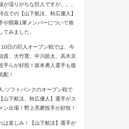
線が湿りがちな巨人ですが。。。
時点での【山下航汰、秋広優人】
手や開幕1軍メンバーについて推
してみました。
月10日の巨人オープン戦では、今
信貴、大竹寛、中川皓太、高木京
投手らが好投！坂本勇人選手も復
気配！
人-ソフトバンクのオープン戦で
【山下航汰、秋広優人】選手がス
メン出場！野上亮磨投手が好投！
れは楽しみ！【山下航汰】選手が