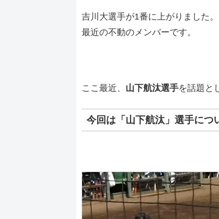
吉川大選手が1番に上がりました
最近の不動のメンバーです。
ここ最近、
山下航汰選手
を話題と
今回は「
山下航汰」選手
につ