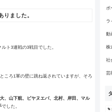
ポ
ありました。
ラ
動
株
ルト3連戦の3戦目でした。
社
芸
のところ1軍の壁に跳ね返されていますが、そろ
大、山下航、ビヤヌエバ、北村、岸田、マル
手
でした。