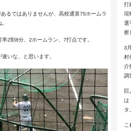
打
現
背があるではありませんが、高校通算75ホームラ
選
ね。
察
率2割8分、2ホームラン、7打点です。
3
が速いな、と思います。
村
介
調
巨
は
タ
こ