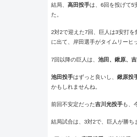
結局、
高田投手
は、6回を投げて5
た。
2対2で迎えた7回、巨人は3安打
に出て、岸田選手がタイムリーヒ
7回以降の巨人は、
池田、鍬原、吉
池田投手
はずっと良いし、
鍬原投
かもしれませんね。
前回不安定だった
吉川光投手
も、
結局試合は、3対2で、巨人が勝ち