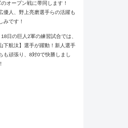
軍のオープン戦に帯同します！
広優人、野上亮磨選手らの活躍も
しみです！
月18日の巨人2軍の練習試合では、
山下航汰】選手が躍動！新人選手
ちも頑張り、8対0で快勝しまし
！