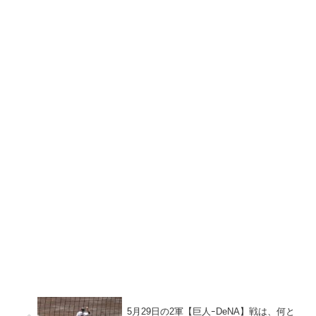
5月29日の2軍【巨人ｰDeNA】戦は、何と