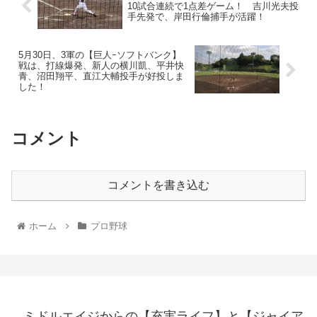
10試合連続で1点差ゲーム！ 吉川光夫投
手先発で、岸田行倫捕手が活躍！
5月30日、3軍の【巨人ｰソフトバンク】
戦は、打線爆発、新人の横川凱、平井快
青、沼田翔平、直江大輔投手が好投しま
した！
コメント
コメントを書き込む
ホーム
プロ野球
ミドルエイジからの【充実ライフ】と【ジャイア