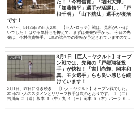
た！「今村信貴」「増田大輝」
「加藤脩平」選手が活躍し、「戸
根千明」「山下航汰」選手が復活
です！
いや～、5月26日の巨人2軍、 【巨人ｰロッテ】戦は、見所がいっぱ
いでした！ はやる気持ちを抑えて、まずは先発投手から。 今日の先
発は、今村信貴投手。 1軍の試合での登板が予定されていますので、
調整的な意味合いもある...
3月1日【巨人－ヤクルト】オープ
プロ野球
ン戦では、先発の「戸郷翔征投
手」が快投！「吉川尚輝、岡本和
真、モタ選手」らも良い感じを続
けています！
3月1日、昨日に引き続き、 【巨人－ヤクルト】オープン戦でした。
本日の巨人のスタメンとリリーフ投手は次のとおりです。 １（二）
吉川尚 ２（遊）坂本 ３（中）丸 ４（三）岡本 ５（右）パーラ ６
（左）モタ ７（...