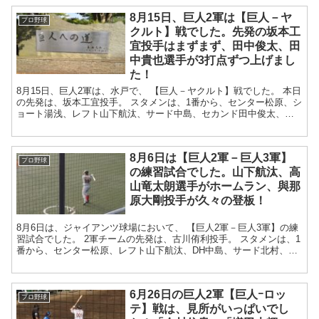
8月15日、巨人2軍は【巨人－ヤ
プロ野球
クルト】戦でした。先発の坂本工
宜投手はまずまず、田中俊太、田
中貴也選手が3打点ずつ上げまし
た！
8月15日、巨人2軍は、水戸で、 【巨人－ヤクルト】戦でした。 本日
の先発は、坂本工宜投手。 スタメンは、1番から、センター松原、シ
ョート湯浅、レフト山下航汰、サード中島、セカンド田中俊太、ラ
イト立岡、キャッチャー岸田、フ...
8月6日は【巨人2軍－巨人3軍】
プロ野球
の練習試合でした。山下航汰、高
山竜太朗選手がホームラン、與那
原大剛投手が久々の登板！
8月6日は、ジャイアンツ球場において、 【巨人2軍－巨人3軍】の練
習試合でした。 2軍チームの先発は、古川侑利投手。 スタメンは、1
番から、センター松原、レフト山下航汰、DH中島、サード北村、セ
カンド田中俊太、ライト加藤、...
6月26日の巨人2軍【巨人ｰロッ
プロ野球
テ】戦は、見所がいっぱいでし