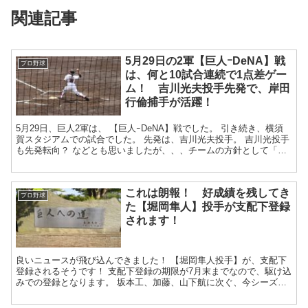
関連記事
5月29日の2軍【巨人ｰDeNA】戦
プロ野球
は、何と10試合連続で1点差ゲー
ム！ 吉川光夫投手先発で、岸田
行倫捕手が活躍！
5月29日、巨人2軍は、 【巨人ｰDeNA】戦でした。 引き続き、横須
賀スタジアムでの試合でした。 先発は、吉川光夫投手。 吉川光投手
も先発転向？ などとも思いましたが、、、チームの方針として「リ
リーフ陣も先発...
これは朗報！ 好成績を残してき
プロ野球
た【堀岡隼人】投手が支配下登録
されます！
良いニュースが飛び込んできました！ 【堀岡隼人投手】が、支配下
登録されるそうです！ 支配下登録の期限が7月末までなので、駆け込
みでの登録となります。 坂本工、加藤、山下航に次ぐ、今シーズン4
人目の支配下登録選手となります。...