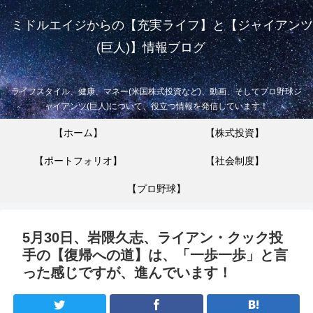
ミドルエイジからの【充実ライフ】と【ジャイアンツ
(巨人)】情報ブログ
ライフスタイル、健康、マネー(米国株式投資など)、動画、そしてプロ野球ジ
ャイアンツ(巨人)について、役立つ情報を発信しています！
【ホーム】
【株式投資】
【ポートフォリオ】
【社会制度】
【プロ野球】
5月30日、岩隈久志、ライアン・クック投
手の【復帰への道】は、「一歩一歩」と言
った感じですが、進んでいます！