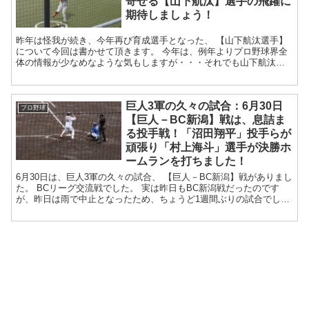
寄せる【山下航汰】選手の飛躍に
期待しましょう！
昨年は怪我が続き、今年再び育成選手となった、 【山下航汰選手】
について今回は書かせて頂きます。 今年は、例年よりプロ野球界全
体の情報が少なめなような気もしますが・・・それでも山下航汰選
手には何人かの方から期待の声が寄せら...
巨人3軍の久々の試合：6月30日
プロ野球
【巨人－BC新潟】戦は、息詰ま
る投手戦！「沼田翔平」投手らが
頑張り「村上海斗」選手が決勝ホ
ームランを打ちました！
6月30日は、巨人3軍の久々の試合、 【巨人－BC新潟】戦がありまし
た。 BCリーグ交流戦でした。 実は昨日もBC新潟戦だったのです
が、昨日は雨で中止となったため、ちょうど1週間ぶりの試合でし
た。 先週日曜日はJR東...