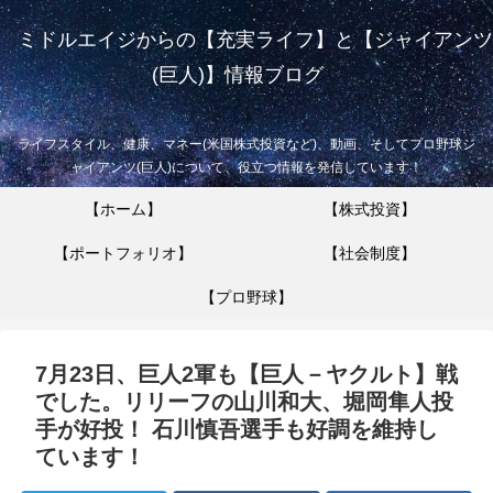
ミドルエイジからの【充実ライフ】と【ジャイアンツ
(巨人)】情報ブログ
ライフスタイル、健康、マネー(米国株式投資など)、動画、そしてプロ野球ジ
ャイアンツ(巨人)について、役立つ情報を発信しています！
【ホーム】
【株式投資】
【ポートフォリオ】
【社会制度】
【プロ野球】
7月23日、巨人2軍も【巨人－ヤクルト】戦
でした。リリーフの山川和大、堀岡隼人投
手が好投！ 石川慎吾選手も好調を維持し
ています！