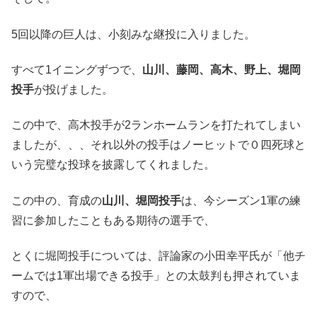
5回以降の巨人は、小刻みな継投に入りました。
すべて1イニングずつで、
山川、藤岡、高木、野上、堀岡
投手
が投げました。
この中で、高木投手が2ランホームランを打たれてしまい
ましたが、、、それ以外の投手はノーヒットで０四死球と
いう完璧な投球を披露してくれました。
この中の、育成の
山川、堀岡投手
は、今シーズン1軍の練
習に参加したこともある期待の選手で、
とくに堀岡投手については、評論家の小田幸平氏が「他チ
ームでは1軍出場できる投手」との太鼓判も押されていま
すので、