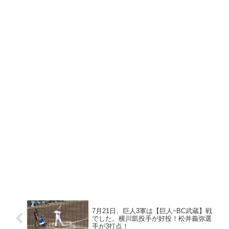
7月21日、巨人3軍は【巨人ｰBC武蔵】戦
でした。横川凱投手が好投！松井義弥選
手が3打点！