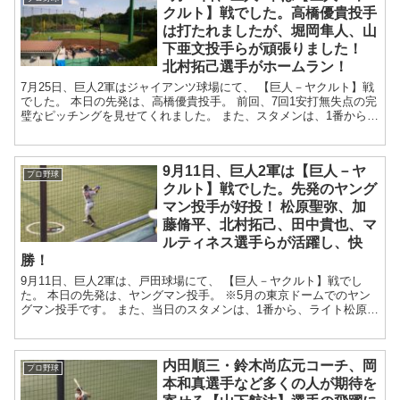
クルト】戦でした。高橋優貴投手
は打たれましたが、堀岡隼人、山
下亜文投手らが頑張りました！
北村拓己選手がホームラン！
7月25日、巨人2軍はジャイアンツ球場にて、 【巨人－ヤクルト】戦
でした。 本日の先発は、高橋優貴投手。 前回、7回1安打無失点の完
璧なピッチングを見せてくれました。 また、スタメンは、1番から、
田中俊太、松原、石川...
9月11日、巨人2軍は【巨人－ヤ
プロ野球
クルト】戦でした。先発のヤング
マン投手が好投！ 松原聖弥、加
藤脩平、北村拓己、田中貴也、マ
ルティネス選手らが活躍し、快
勝！
9月11日、巨人2軍は、戸田球場にて、 【巨人－ヤクルト】戦でし
た。 本日の先発は、ヤングマン投手。 ※5月の東京ドームでのヤン
グマン投手です。 また、当日のスタメンは、1番から、ライト松原、
レフト加...
内田順三・鈴木尚広元コーチ、岡
プロ野球
本和真選手など多くの人が期待を