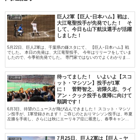
巨人2軍【巨人ｰ日本ハム】戦は、
プロ野球
大江竜聖投手が先発でした！ そ
して、今日も山下航汰選手が活躍
しました！
5月22日、巨人2軍は、千葉県の鎌スタにて、 【巨人ｰ日本ハム】戦
でした。 本日の先発は、大江竜聖投手。 今年はリリーフをしていま
したので、今季初先発でした。 専門家ではないのでよくわかりませ
んが、投手って、先発のと...
待ってました！ いよいよ【スコ
プロ野球
ット・マシソン】投手が1軍
に！ 菅野智之、岩隈久志、ライ
アン・クック投手も復帰に向けて
順調です！
6月3日、待望のニュースが飛び込んできました！ スコット・マシソ
ン投手が、1軍登録されます！ ご存じのとおりマシソン投手は、昨夏
左膝を手術し、さらには秋にエーリキア症に罹患し、春季キャンプ
に参加することもできませんでした...
7月25日、巨人2軍は【巨人－ヤ
プロ野球