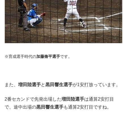
※育成選手時代の
加藤脩平選手
です。
また、
増田陸選手
と
黒田響生選手
が1安打放っています。
2番セカンドで先発出場した
増田陸選手
は通算2安打目
で、途中出場の
黒田響生選手
も通算2安打目ですね。