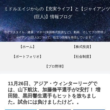
ミドルエイジからの【充実ライフ】と【ジャイアンツ
(巨人)】情報ブログ
ライフスタイル、健康、マネー(米国株式投資など)、動画、そしてプロ野球ジ
ャイアンツ(巨人)について、役立つ情報を発信しています！
【ホーム】
【株式投資】
【ポートフォリオ】
【社会制度】
【プロ野球】
11月26日、アジア・ウィンターリーグで
は、山下航汰、加藤脩平選手が2安打！ 増
田陸、黒田響生選手もヒットを放ちまし
た。試合には負けましたけど。。