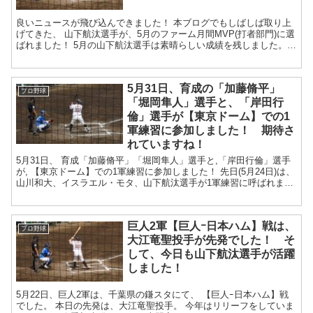
良いニュースが飛び込んできました！ 本ブログでもしばしば取り上
げてきた、 山下航汰選手が、5月のファーム月間MVP(打者部門)に選
ばれました！ 5月の山下航汰選手は素晴らしい成績を残しました。
19試合中、17試合で...
5月31日、育成の「加藤脩平」
プロ野球
「堀岡隼人」選手と、「岸田行
倫」選手が【東京ドーム】での1
軍練習に参加しました！ 期待さ
れていますね！
5月31日、 育成「加藤脩平」「堀岡隼人」選手と,「岸田行倫」選手
が, 【東京ドーム】での1軍練習に参加しました！ 先日(5月24日)は、
山川和大、イスラエル・モタ、山下航汰選手が1軍練習に呼ばれまし
たので、第二弾といった感じ...
巨人2軍【巨人ｰ日本ハム】戦は、
プロ野球
大江竜聖投手が先発でした！ そ
して、今日も山下航汰選手が活躍
しました！
5月22日、巨人2軍は、千葉県の鎌スタにて、 【巨人ｰ日本ハム】戦
でした。 本日の先発は、大江竜聖投手。 今年はリリーフをしていま