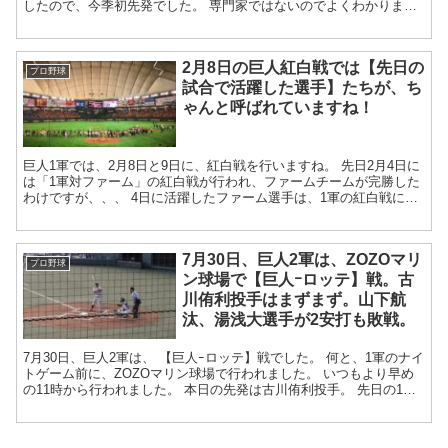
したので、今季初先発でした。 専門家ではないのでよくわかりませ
んが、投手って、先発のと...
2月8日の巨人紅白戦では【先日の
プロ野球
試合で活躍した選手】たちが、ち
ゃんと呼ばれていますね！
巨人1軍では、2月8日と9日に、紅白戦を行いますね。 先日2月4日に
は「1軍対ファーム」の紅白戦が行われ、ファームチームが完勝した
わけですが、、、 4日に活躍したファーム選手は、1軍の紅白戦にも
呼ばれるかも、との事前の話...
7月30日、巨人2軍は、ZOZOマリ
プロ野球
ン球場で【巨人ｰロッテ】戦。古
川侑利投手はまずまず。山下航
汰、湯浅大選手が2安打も敗戦。
7月30日、巨人2軍は、 【巨人ｰロッテ】戦でした。 何と、1軍のナイ
トゲーム前に、ZOZOマリン球場で行われました。 いつもより早め
の11時から行われました。 本日の先発は古川侑利投手。 先日の1軍
登...